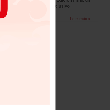
BMW Z4 Edición Final: un
diciones
adiós exclusivo
rones de
ovea una
Leer más »
agnético
perficie
l nappa,
ás finos
ature al