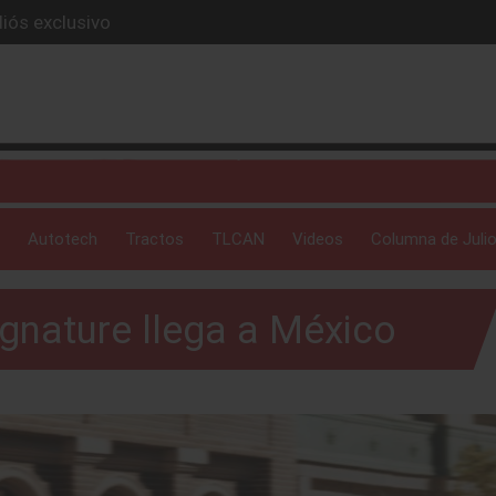
ue evoluciona
I
 profunda: Peñafiel
ick-up en 2026
iós exclusivo
Autotech
Tractos
TLCAN
Videos
Columna de Julio
gnature llega a México