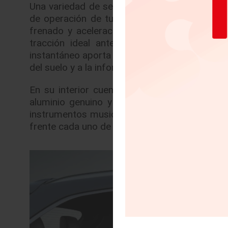
Una variedad de sensores son puestos en acc
de operación de tu vehículo como la tempera
frenado y aceleración. Estos elementos son
tracción ideal antes de que alguna rueda
instantáneo aporta potencia a las ruedas delan
del suelo y a la información de tu vehículo.
En su interior cuenta con sofisticados mate
aluminio genuino y madera Rosewood en la 
instrumentos musicales. Desde el volante forra
frente cada uno de sus elementos brinda una 