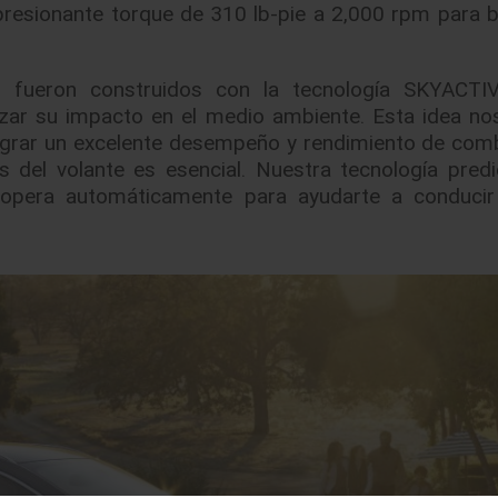
presionante torque de 310 lb-pie a 2,000 rpm para b
ón fueron construidos con la tecnología SKYACTI
zar su impacto en el medio ambiente. Esta idea nos
grar un excelente desempeño y rendimiento de comb
s del volante es esencial. Nuestra tecnología predi
 opera automáticamente para ayudarte a conducir