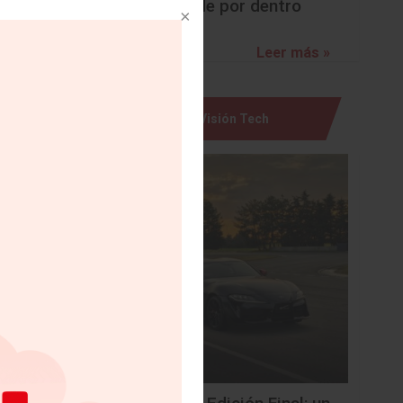
sorprende por dentro
Leer más »
Visión Tech