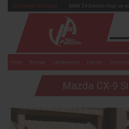
[Últimas noticias]
Ford Edge Híbrida: la SUV q
Ventas se estabilizan: INEG
_drop_down
Será 2026, año de evolución
Chirey lanzará su primera p
BMW Z4 Edición Final: un ad
_drop_down
Home
Noticias
Lanzamientos
Eventos
Entrevista
Mazda CX-9 Si
_drop_down