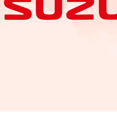
ión para monitorear activamente y predecir las con
tura externa, el uso del limpiaparabrisas y los pat
 utilizados para que el sistema i-ACTIV AWD®* pr
 se derrape. La tecnología de embrague electrom
teras y traseras de acuerdo con la condición de la su
riales trabajados a mano, como los asientos de pie
consola, misma que es utilizada para hacer los m
do en piel e iluminación que acentúa la parrilla Sign
experiencia premium para el conductor.