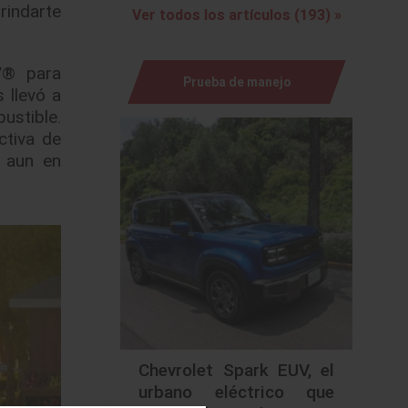
rindarte
Ver todos los artículos (193) »
V® para
Prueba de manejo
 llevó a
ustible.
ctiva de
 aun en
Chevrolet Spark EUV, el
urbano eléctrico que