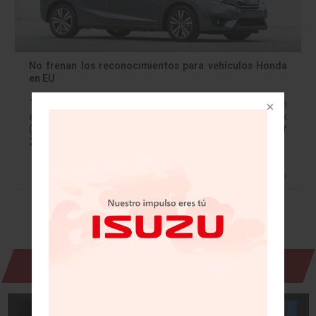
No frenan los reconocimientos para vehículos Honda
en EU
Tres modelos Honda 2017, Fit, Civic y HR-V, obtuvieron
altas calificaciones por los expertos de Kelley Blue Book
(KBB) en su lista de “10 Best Back-to-School Cars of
2017” (Los…
Leer más »
Revista Digital