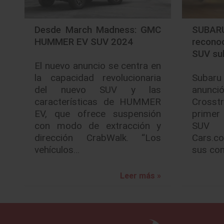
Desde March Madness: GMC
SUBA
HUMMER EV SUV 2024
recono
SUV su
El nuevo anuncio se centra en
la capacidad revolucionaria
Subar
del nuevo SUV y las
anunci
características de HUMMER
Crosst
EV, que ofrece suspensión
primer 
con modo de extracción y
SUV 
dirección CrabWalk. “Los
Cars.c
vehículos…
sus co
Leer más »