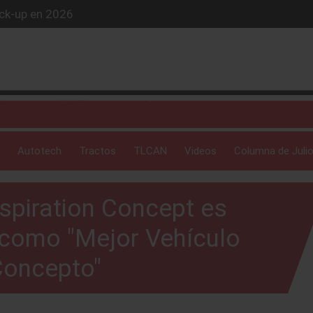
ick-up en 2026
iós exclusivo
ue evoluciona
 profunda: Peñafiel
Autotech
Tractos
TLCAN
Videos
Columna de Julio
nspiration Concept es
como "Mejor Vehículo
oncepto"