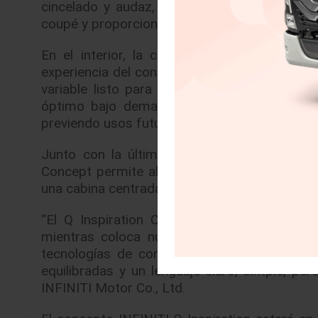
cincelado y audaz, que será la base del fut
coupé y proporciones de sedán mediano.
En el interior, la cabina ofrece mucho esp
experiencia del conductor y los pasajeros. E
variable listo para producción en el mundo
óptimo bajo demanda, mientras perfecciona
previendo usos futuros de trenes motrices de
Junto con la última generación de sistema
Concept permite al piloto delegar ciertas tar
una cabina centrada en el ser humano; conser
“El Q Inspiration Concept explora un nuevo
mientras coloca nuestras tecnologías más i
tecnologías de conducción autónoma y la exp
equilibradas y un lenguaje claro, simple, per
INFINITI Motor Co., Ltd.