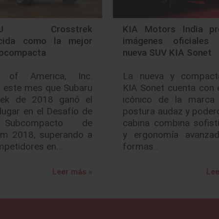
RU Crosstrek
KIA Motors India pr
cida como la mejor
imágenes oficiales
bcompacta
nueva SUV KIA Sonet
u of America, Inc.
La nueva y compac
ó este mes que Subaru
KIA Sonet cuenta con 
rek de 2018 ganó el
icónico de la marca
lugar en el Desafío de
postura audaz y poder
Subcompacto de
cabina combina sofist
om 2018, superando a
y ergonomía avanza
mpetidores en…
formas…
Leer más »
Lee