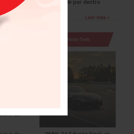
sorprende por dentro
cho tipo
Leer más »
se en la
mpresión
esempeño
Visión Tech
otencia,
piration
encia de
il.
NFINITI,
riz, las
orciones
iseño de