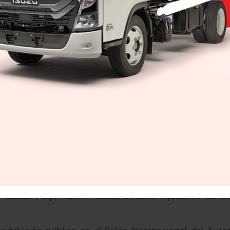
uro del diseño para sedanes de INFINITI, con un te
acio gracias a su diseño minimalista, enfatizándo
l motor VC-Turbo de INFINITI, el primer motor de co
, impulsa el Q Inspiration Concept y permite un d
 el ahorro de combustible en toda la banda de p
 compresión variable.
s de conducción semiautónoma ProPILOT, el Q Ins
eas de conducción del vehículo y disfrutar la experi
vando al mismo tiempo el máximo control del automóv
 lenguaje de diseño y nuevas proporciones para I
nnovadoras en primer plano. El innovador tren mot
eriencia del usuario, dirigen el curso hacia prop
o audaz.”, dijo Karim Habib, Director Ejecutivo de D