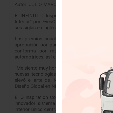
Autor: JULIO MARCELO BRITO ALVISO |
17/0
El INFINITI Q Inspiration Concept fue prem
Interior” por EyesOn Design en el Salón Inte
sus siglas en inglés).
Los premios anuales EyesOn Design Awards 
aprobación por parte de los líderes de la in
conforma por más de 30 Directores de D
automotrices, así como las cabezas de las me
“Me siento muy honrado por el reconocimiento
nuevas tecnologías han inspirado nuevas pro
elevó el arte de INFINITI por dentro y por 
Diseño Global en Nissan Motor Co., Ltd.
El Q Inspiration Concept explora el futuro
innovador sistema de propulsión VC-Turbo, 
interior único centrado en el ser humano. Las