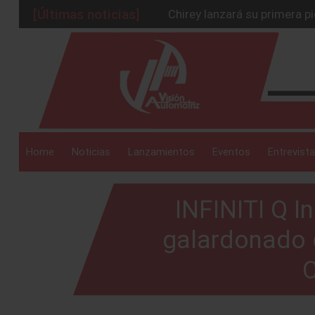
[Últimas noticias]
Chirey lanzará su primera p
BMW Z4 Edición Final: un ad
_drop_down
Ford Edge Híbrida: la SUV q
Mazda Santa Project crece
Será 2026, año de evolución
_drop_down
Home
Noticias
Lanzamientos
Eventos
Entrevista
INFINITI Q I
_drop_down
galardonado 
C