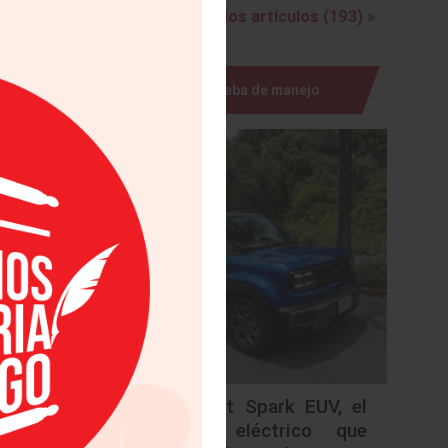
Ver todos los artículos (193) »
r Diseño
AIAS por
Prueba de manejo
 como la
ueces se
icantes
nidos.
cómo las
uaje que
enior de
ón de un
Chevrolet Spark EUV, el
omo y un
urbano eléctrico que
n estilo