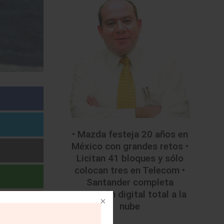
• Mazda festeja 20 años en
México con grandes retos •
Licitan 41 bloques y sólo
colocan tres en Telecom •
Santander completa
migración digital total a la
nube