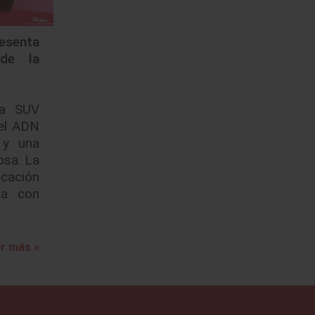
esenta
 de la
ta SUV
el ADN
 y una
osa. La
icación
da con
r más »