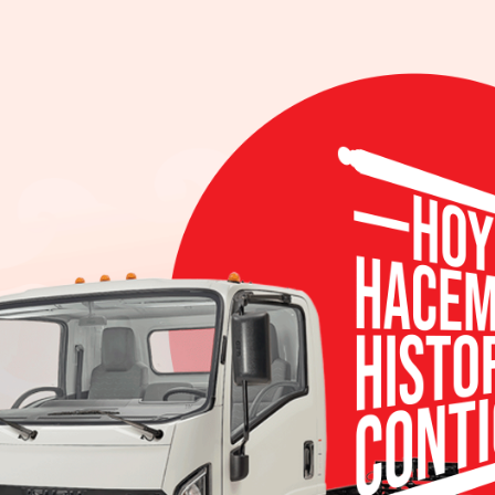
1/2018
iado como el “Mejor Vehículo Concepto” y el “Mejo
rnacional del Automóvil de América del Norte 2018 (N
se entregan en siete categorías y se consideran
dustria de un gran diseño automotriz. Su panel de j
iseño (tanto activos como jubilados) de fabr
jores escuelas de diseño de transporte en Estados U
 del distinguido panel EyesOn Design. Orgulloso de 
porciones, que a su vez han inspirado un nuevo leng
fuera”, comentó Alfonso Albaisa, Vicepresidente S
 del segmento de sedán mediano con una combinaci
tecnologías de siguiente nivel para manejo autón
 líneas directas y claras del sedán se combinan con u