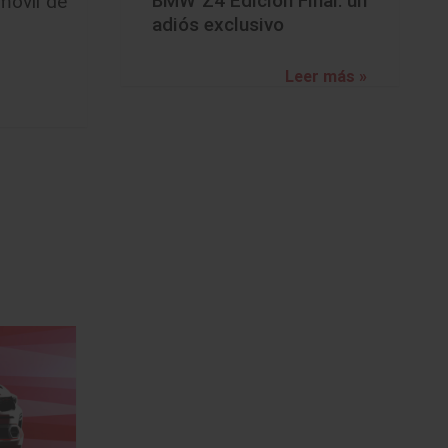
BMW Z4 Edición Final: un
móvil de
adiós exclusivo
Leer más »