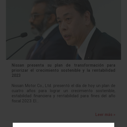
Nissan presenta su plan de transformación para
priorizar el crecimiento sostenible y la rentabilidad
2023
Nissan Motor Co., Ltd. presentó el día de hoy un plan de
cuatro años para lograr un crecimiento sostenible,
estabilidad financiera y rentabilidad para fines del año
fiscal 2023. El…
Leer más »