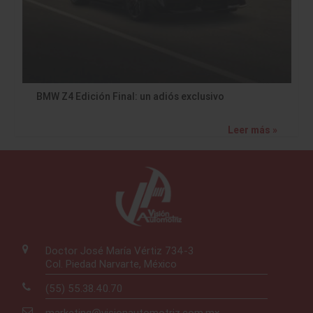
BMW Z4 Edición Final: un adiós exclusivo
Leer más »
Doctor José María Vértiz 734-3
Col. Piedad Narvarte, México
(55) 55.38.40.70
marketing@visionautomotriz.com.mx