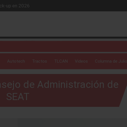
ick-up en 2026
iós exclusivo
ue evoluciona
 profunda: Peñafiel
Autotech
Tractos
TLCAN
Videos
Columna de Julio
sejo de Administración de
SEAT