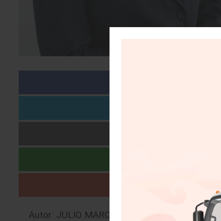
Autor: JULIO MARCELO BRITO ALVISO |
25/0