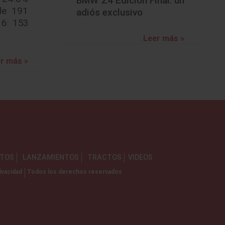
BMW Z4 Edición Final: un
de 191
adiós exclusivo
16: 153
Leer más »
r más »
NTOS
LANZAMIENTOS
TRACTOS
VIDEOS
ivacidad
Todos los derechos reservados