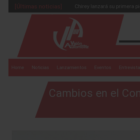
[Últimas noticias]
Chirey lanzará su primera p
BMW Z4 Edición Final: un ad
_drop_down
Ford Edge Híbrida: la SUV q
Mazda Santa Project crece
Será 2026, año de evolución
_drop_down
Home
Noticias
Lanzamientos
Eventos
Entrevista
Cambios en el Con
_drop_down