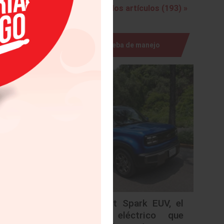
Ver todos los artículos (193) »
ente del
e agrupa
ess para
Prueba de manejo
o nueva
egales e
 formado
. Stefan
ación es
Chevrolet Spark EUV, el
urbano eléctrico que