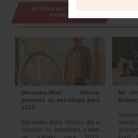
NOTICIAS QUE TE PUEDEN
INTERESAR
Mercedes-Benz México
No con
presenta su estrategia para
Badlan
2025
Hicimo
Mercedes-Benz México dio a
manejo
conocer su estrategia y plan
acerca
de trabajo para 2025,
Ford 