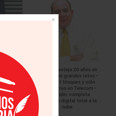
• Mazda festeja 20 años en
México con grandes retos •
Licitan 41 bloques y sólo
colocan tres en Telecom •
Santander completa
migración digital total a la
nube