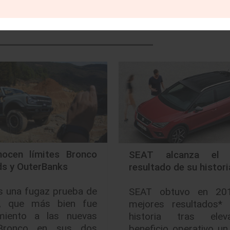
ocen límites Bronco
SEAT alcanza el 
ds y OuterBanks
resultado de su histori
s una fugaz prueba de
SEAT obtuvo en 20
, que más bien fue
mejores resultados*
miento a las nuevas
historia tras ele
Bronco en sus dos
beneficio operativo u