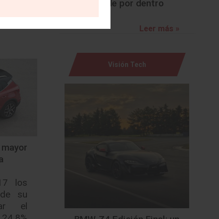
sorprende por dentro
Leer más »
Visión Tech
mayor
a
17 los
 de su
var el
n 24.8%