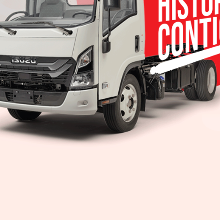
bert Diess (59 años), ha sido nombrado nuevo presid
rco de la nueva estructura del Grupo Volkswagen, qu
ismo de control de la compañía ha nombrado a Dr. Di
n a Dr. Francisco Javier García Sanz.
bién ha nombrado a Hiltrud Werner (52 años) com
Blessing. Werner es la responsable de Servicios L
swagen AG. El Consejo de la compañía también está
, Dr. Oliver Blume, Luca de Meo, Bernd Osterloh, Dr
 secretario y letrado asesor del Consejo de Administr