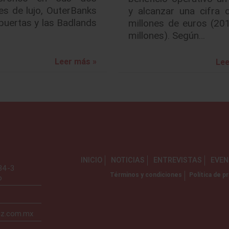
es de lujo, OuterBanks
y alcanzar una cifra 
puertas y las Badlands
millones de euros (20
millones). Según…
Leer más »
Lee
INICIO
NOTICIAS
ENTREVISTAS
EVE
734-3
Términos y condiciones
Política de pr
o
iz.com.mx