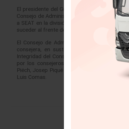
El presidente del Grupo Volkswagen, Dr. Her
Consejo de Administración de SEAT. En el ma
a SEAT en la división de ‘Volumen’, el organ
suceder al frente del Consejo de Administració
El Consejo de Administración de SEAT tam
consejera, en sustitución de Dr. Karlheinz 
Integridad del Consejo de Dirección de Volk
por los consejeros Dra. Ingrun-Ulla Bartölke
Piëch, Josep Piqué y Mark Philipp Porsche. El
Luis Comas.