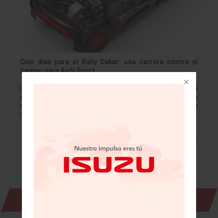
Cien días para el Rally Dakar: una carrera contra el
tiempo para Audi Sport
Las unidades definitivas con las que Audi participará ya
están en producción Audi afronta uno de los mayores
desafíos que existen en el deporte de motor con un
concepto único.…
Leer más »
Revista Digital