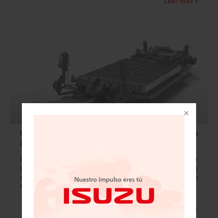
Leer más »
Henkel y Covestro combinan su experiencia para
promover la movilidad eléctrica
Fabricantes de autos eléctricos buscan mayor
durabilidad, seguridad operacional, rentabilidad y
confiabilidad en el diseño de baterías de iones de litio. La
evolución del mercado de los autos híbridos y…
Leer más »