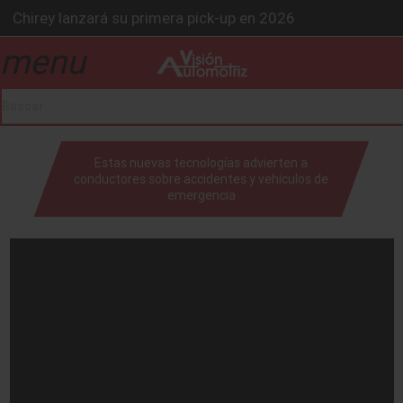
Chirey lanzará su primera pick-up en 2026
BMW Z4 Edición Final: un adiós exclusivo
menu
drop_down
Ford Edge Híbrida: la SUV que evoluciona
Mazda Santa Project crece
Será 2026, año de evolución profunda: Peñafiel
drop_down
Estas nuevas tecnologías advierten a
conductores sobre accidentes y vehículos de
emergencia
drop_down