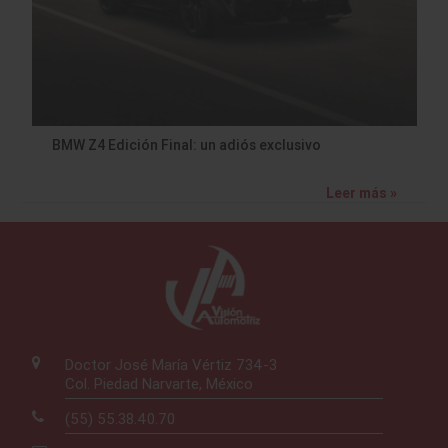
BMW Z4 Edición Final: un adiós exclusivo
Leer más »
Doctor José María Vértiz 734-3
Col. Piedad Narvarte, México
(55) 55.38.40.70