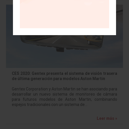
CES 2020: Gentex presenta el sistema de visión trasera
de última generación para modelos Aston Martin
Gentex Corporation y Aston Martin se han asociando para
desarrollar un nuevo sistema de monitoreo de cámara
para futuros modelos de Aston Martin, combinando
espejos tradicionales con un sistema de…
Leer más »