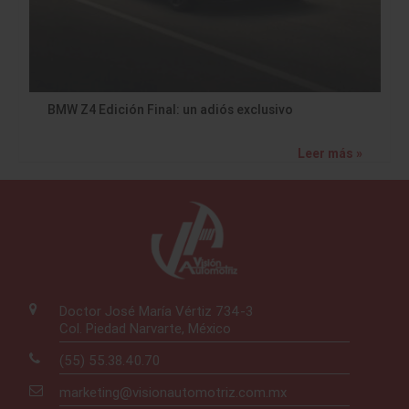
BMW Z4 Edición Final: un adiós exclusivo
Leer más »
Doctor José María Vértiz 734-3
Col. Piedad Narvarte, México
(55) 55.38.40.70
marketing@visionautomotriz.com.mx