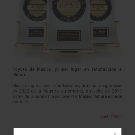
Toyota de México, primer lugar en satisfacción al
cliente
Mientras que a nivel mundial se espera una recuperación
en 2023 de la industria automotriz, a niveles de 2019,
antes de la pandemia de covid-19, México deberá esperar
hasta el…
Leer más »