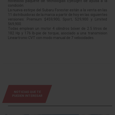
novedoso paquete de tecnologías EyeSight de ayuda a la
condición.
La nueva estirpe del Subaru Forester están a la venta en las
11 distribuidoras de la marca a partir de hoy en las siguientes
versiones: Premium $459,900, Sport, 529,900 y Limited
569,900.
Todas emplean un motor 4 cilindros bóxer de 2.5 litros de
182 Hp y 176 lb-pie de torque, asociado a una transmision
Lineartronic CVT con modo manual de 7 velocidades.
NOTICIAS QUE TE
PUEDEN INTERESAR