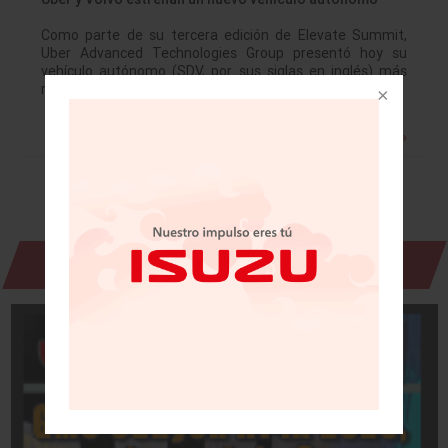
Como parte de su tercera edición de Elevate Summit,
Uber Advanced Technologies Group presentó hoy su
vehículo autónomo (SDV, por sus siglas en inglés) más
reciente en colaboración con Volvo…
Leer más »
Revista Digital