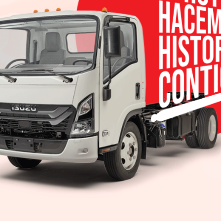
otors México, y al cierre de febrero, la armadora co
al entregar 7,703 unidades en los 28 días del mes, con
eriodo del año anterior, gracias a la calidad, des
n el país, con 7 años o 150,000 km. Los 7,703 v
tan un 7.4% de participación en el mercado naciona
na y son una muestra clara de la confianza del co
ora coreana, destacando el modelo KIA Rio, pr
evo León. KIA Rio en sus versiones sedán y hatchbac
de 2,847 unidades, le sigue Forte sedán y el nuevo m
 logró la tercera posición con 1,218 vehículos entre
apodera del cuarto lugar con 918 vehículos y Sorento
on el mayor número de ventas se encuentra: KIA Linda
ulos entregados, KIA Nova Querétaro en segundo 
MX, el cual entregó 185 unidades. Con esta cifra, KI
2019, lo que significa un crecimiento del 1.1% res
omiso de ofrecer la mayor calidad y servicio a t