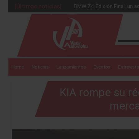
[Últimas noticias]
BMW Z4 Edición Final: un ad
Ford Edge Híbrida: la SUV q
_drop_down
Ventas se estabilizan: INEG
Será 2026, año de evolución
Chirey lanzará su primera p
_drop_down
Home
Noticias
Lanzamientos
Eventos
Entrevista
KIA rompe su ré
_drop_down
merca