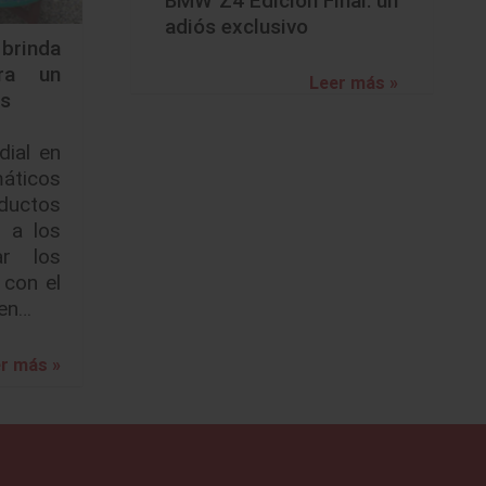
BMW Z4 Edición Final: un
adiós exclusivo
inda
ara un
Leer más »
as
dial en
máticos
ctos
a a los
ar los
con el
 en…
r más »