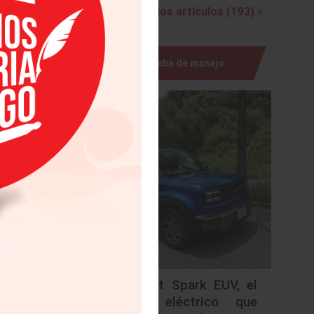
Ver todos los artículos (193) »
reana se
siguiendo
empeño y
Prueba de manejo
ehículos
l, cifra
nsumidor
oducido
k cierra
odelo GT
gados en
 con 730
vista en
lugar de
A Motors
Chevrolet Spark EUV, el
pecto al
urbano eléctrico que
odos los