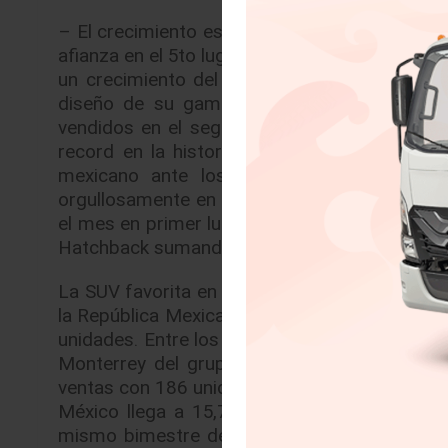
– El crecimiento es una constante para KIA M
afianza en el 5to lugar de ventas en el país, 
un crecimiento del 1.2% respecto al mismo p
diseño de su gama, la de mayor garantía e
vendidos en el segundo mes del año represen
record en la historia de la marca surcorea
mexicano ante los productos de la armad
orgullosamente en la planta de Pesquería, Nu
el mes en primer lugar al conseguir la venta 
Hatchback sumando 1,548 unidades.
La SUV favorita en el segmento KIA Sportage,
la República Mexicana, mientras que Soul se 
unidades. Entre los distribuidores que lograr
Monterrey del grupo Car One con 194 vehíc
ventas con 186 unidades y KIA Del Valle en CD
México llega a 15,713 unidades vendidas en 
mismo bimestre de 2018 y mantiene su compr