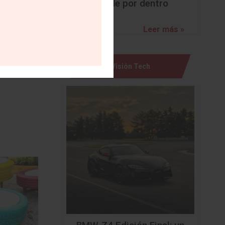
sorprende por dentro
Leer más »
Visión Tech