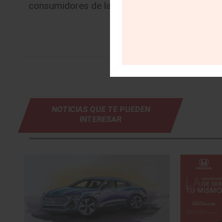
consumidores de la red más completa del paí
NOTICIAS QUE TE PUEDEN
INTERESAR