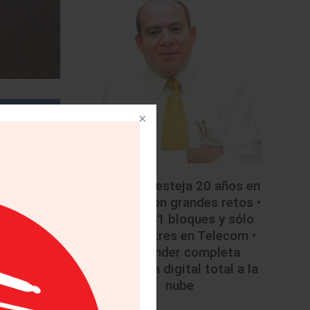
• Mazda festeja 20 años en
México con grandes retos •
Licitan 41 bloques y sólo
colocan tres en Telecom •
Santander completa
migración digital total a la
nube