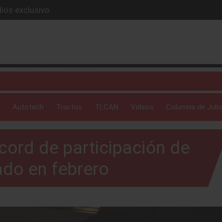
iós exclusivo
ue evoluciona
I
 profunda: Peñafiel
ick-up en 2026
Autotech
Tractos
TLCAN
Videos
Columna de Julio
cord de participación de
do en febrero