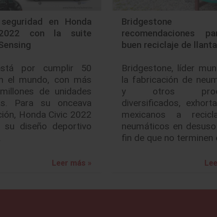
seguridad en Honda
Bridgestone br
 2022 con la suite
recomendaciones p
Sensing
buen reciclaje de llant
está por cumplir 50
Bridgestone, líder mun
n el mundo, con más
la fabricación de neu
millones de unidades
y otros produ
as. Para su onceava
diversificados, exhort
ión, Honda Civic 2022
mexicanos a recicl
 su diseño deportivo
neumáticos en desuso 
…
fin de que no terminen
Leer más »
Lee