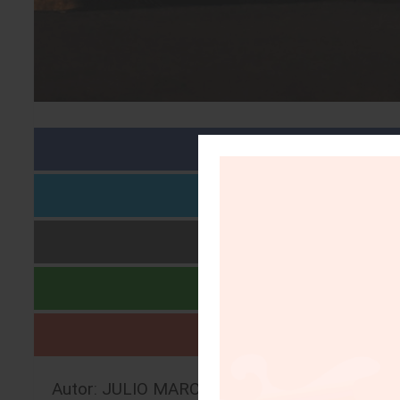
Autor: JULIO MARCELO BRITO ALVISO |
07/0