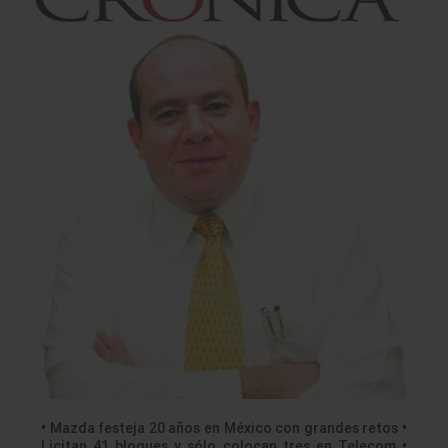
• Mazda festeja 20 años en México con grandes retos •
Licitan 41 bloques y sólo colocan tres en Telecom •