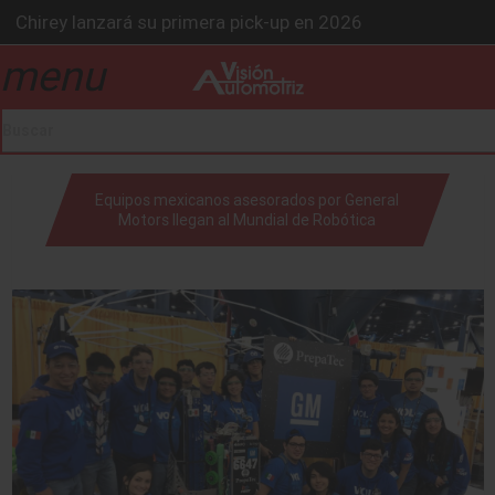
Chirey lanzará su primera pick-up en 2026
BMW Z4 Edición Final: un adiós exclusivo
menu
drop_down
Ford Edge Híbrida: la SUV que evoluciona
Mazda Santa Project crece
Será 2026, año de evolución profunda: Peñafiel
drop_down
Equipos mexicanos asesorados por General
Motors llegan al Mundial de Robótica
drop_down