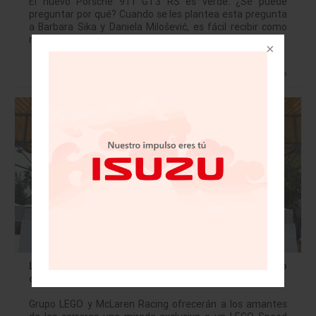
El nuevo Porsche 911 GT3 RS es verde. ¿Se puede
preguntar por qué? Cuando se les plantea esta pregunta
a Barbara Sika y Daniela Milošević, es fácil recibir como
respuesta…
Leer más »
LEGO McLaren MCL60 2023, presente en el Gran Premio
de México
Grupo LEGO y McLaren Racing ofrecerán a los amantes