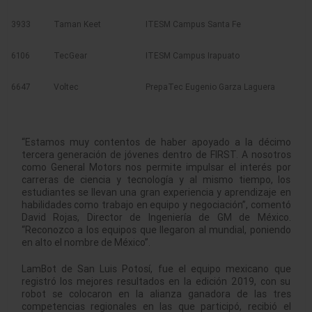
3933
Taman Keet
ITESM Campus Santa Fe
6106
TecGear
ITESM Campus Irapuato
6647
Voltec
PrepaTec Eugenio Garza Laguera
“Estamos muy contentos de haber apoyado a la décimo
tercera generación de jóvenes dentro de FIRST. A nosotros
como General Motors nos permite impulsar el interés por
carreras de ciencia y tecnología y al mismo tiempo, los
estudiantes se llevan una gran experiencia y aprendizaje en
habilidades como trabajo en equipo y negociación”, comentó
David Rojas, Director de Ingeniería de GM de México.
“Reconozco a los equipos que llegaron al mundial, poniendo
en alto el nombre de México”.
LamBot de San Luis Potosí, fue el equipo mexicano que
registró los mejores resultados en la edición 2019, con su
robot se colocaron en la alianza ganadora de las tres
competencias regionales en las que participó, recibió el