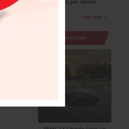
sorprende por dentro
Leer más »
Visión Tech