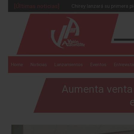
[Últimas noticias]
Chirey lanzará su primera p
BMW Z4 Edición Final: un ad
_drop_down
Ford Edge Híbrida: la SUV q
Mazda Santa Project crece
Será 2026, año de evolución
_drop_down
Home
Noticias
Lanzamientos
Eventos
Entrevista
Aumenta venta 
_drop_down
e