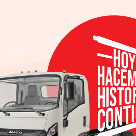
5/2019
INEGI, durante febrero 2019 la venta de vehículos hí
ncima de lo registrado en el segundo mes del 2018.
cos estuvieron compuestas por 30 eléctricos, 155 
do enero – febrero 2019 se comercializaron 3,383 v