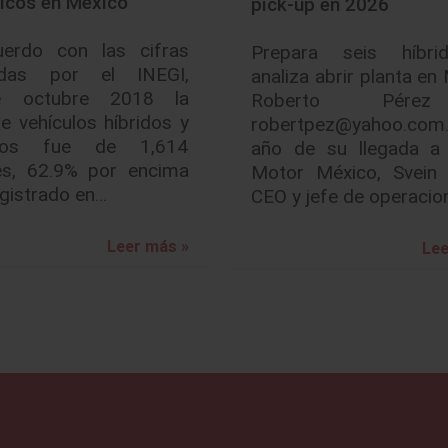
ricos en México
pick-up en 2026
erdo con las cifras
Prepara seis híbr
adas por el INEGI,
analiza abrir planta en
te octubre 2018 la
Roberto Pér
e vehículos híbridos y
robertpez@yahoo.com
ricos fue de 1,614
año de su llegada a 
es, 62.9% por encima
Motor México, Svein 
egistrado en…
CEO y jefe de operacio
Leer más »
Lee