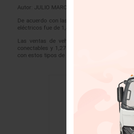
Autor: JULIO MARCELO BRITO ALVISO |
07/0
De acuerdo con las cifras publicadas por el 
eléctricos fue de 1,455 unidades, 11.2% por e
Las ventas de vehículos híbridos y eléctri
conectables y 1,270 híbridos. En el acumula
con estos tipos de tecnologías.