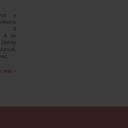
idos y
 México
ez S
. A un
Chirey
Azcué,
nes,…
r más »