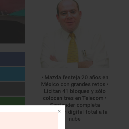
• Mazda festeja 20 años en
México con grandes retos •
Licitan 41 bloques y sólo
colocan tres en Telecom •
Santander completa
migración digital total a la
nube