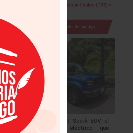
Ver todos los artículos (193) »
bridos y
Prueba de manejo
híbridos
ehículos
Chevrolet Spark EUV, el
urbano eléctrico que