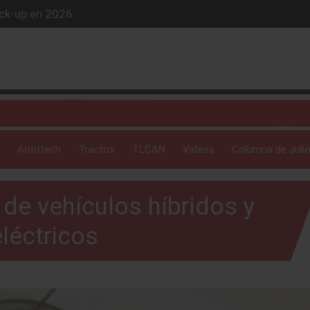
ick-up en 2026
iós exclusivo
ue evoluciona
 profunda: Peñafiel
Autotech
Tractos
TLCAN
Videos
Columna de Julio
de vehículos híbridos y
léctricos