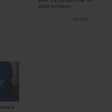
BMW Z4 Edición Final: un
adiós exclusivo
Leer más »
rimera