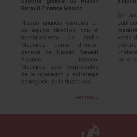
director general de Nissan
y eléct
Renault Finance México
De acu
Nissan anuncia cambios en
public
su equipo directivo con el
duran
nombramiento de Andre
venta d
Medeiros como director
eléct
general de Nissan Renault
unidad
Finance México.
de lo r
Medeiros será responsable
de la operación y estrategia
de negocio de la financiera…
Leer más »