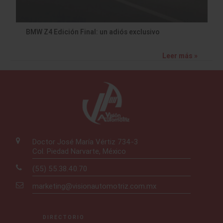
BMW Z4 Edición Final: un adiós exclusivo
Leer más »
Doctor José María Vértiz 734-3
Col. Piedad Narvarte, México
(55) 55.38.40.70
marketing@visionautomotriz.com.mx
DIRECTORIO