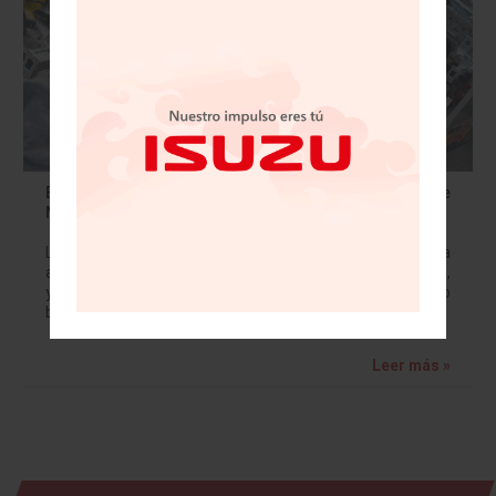
Brasil lanza alerta por autos "baratos" provenientes de
México
La industria automotriz brasileña alertó sobre la
amenaza de los autos baratos importados desde México,
ya que el fin de un tope para el sector en el comercio
bilateral representa un…
Leer más »