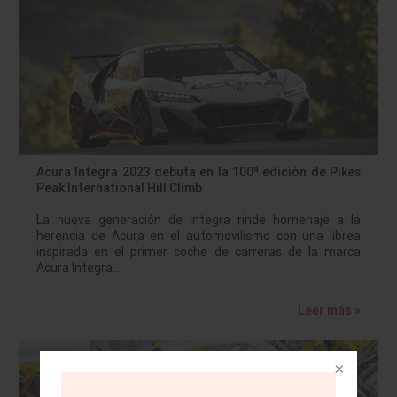
Acura Integra 2023 debuta en la 100ª edición de Pikes
Peak International Hill Climb
La nueva generación de Integra rinde homenaje a la
herencia de Acura en el automovilismo con una librea
inspirada en el primer coche de carreras de la marca
Acura Integra…
Leer más »