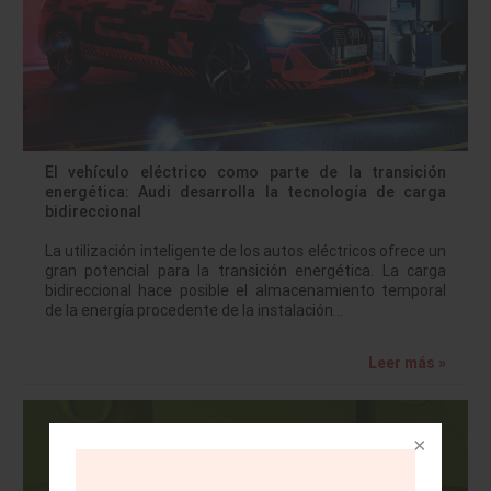
El vehículo eléctrico como parte de la transición
energética: Audi desarrolla la tecnología de carga
bidireccional
La utilización inteligente de los autos eléctricos ofrece un
gran potencial para la transición energética. La carga
bidireccional hace posible el almacenamiento temporal
de la energía procedente de la instalación…
Leer más »