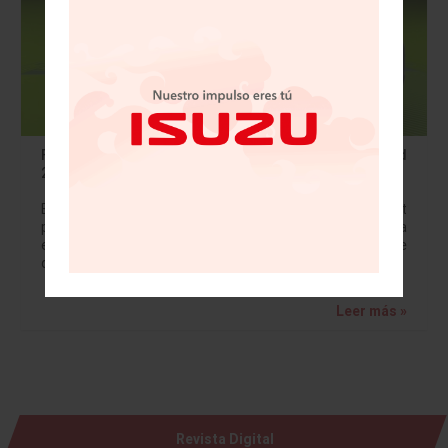
Fiat Concept Centoventi gana el Red Dot Design Award
2019
El revolucionario Fiat Concept Centoventi, la visión de Fiat
para democratizar la movilidad eléctrica del futuro, gana
el Red Dot Design Award 2019, uno de los premios de
diseño industrial más…
Leer más »
Revista Digital