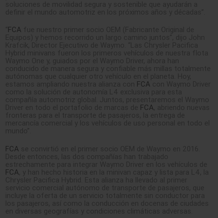
soluciones de movilidad segura y sostenible que ayudarán a
definir el mundo automotriz en los próximos años y décadas”.
“
FCA
fue nuestro primer socio OEM (Fabricante Original de
Equipos) y hemos recorrido un largo camino juntos”, dijo John
Krafcik, Director Ejecutivo de Waymo. “Las Chrysler Pacifica
Hybrid minivans fueron los primeros vehículos de nuestra flota
Waymo One y, guiados por el Waymo Driver, ahora han
conducido de manera segura y confiable más millas totalmente
autónomas que cualquier otro vehículo en el planeta. Hoy,
estamos ampliando nuestra alianza con
FCA
con Waymo Driver
como la solución de autonomía L4 exclusiva para esta
compañía automotriz global. Juntos, presentaremos el Waymo
Driver en todo el portafolio de marcas de
FCA
, abriendo nuevas
fronteras para el transporte de pasajeros, la entrega de
mercancía comercial y los vehículos de uso personal en todo el
mundo”.
FCA
se convirtió en el primer socio OEM de Waymo en 2016.
Desde entonces, las dos compañías han trabajado
estrechamente para integrar Waymo Driver en los vehículos de
FCA
, y han hecho historia en la minivan capaz y lista para L4, la
Chrysler Pacifica Hybrid. Esta alianza ha llevado al primer
servicio comercial autónomo de transporte de pasajeros, que
incluye la oferta de un servicio totalmente sin conductor para
los pasajeros, así como la conducción en docenas de ciudades
en diversas geografías y condiciones climáticas adversas.