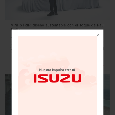
MINI STRIP: diseño sustentable con el toque de Paul
Smith
El MINI STRIP (co-)creado por Paul Smith celebrará su
estreno mundial en Londres el 12 de agosto de 2021 Este
vehículo único, hecho a medida, es producto de la
colaboración…
Leer más »