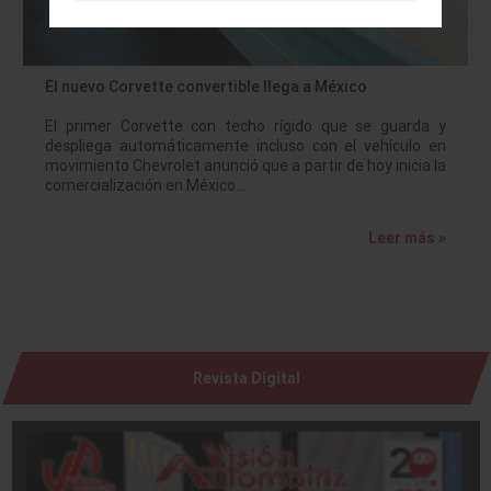
El nuevo Corvette convertible llega a México
El primer Corvette con techo rígido que se guarda y
despliega automáticamente incluso con el vehículo en
movimiento Chevrolet anunció que a partir de hoy inicia la
comercialización en México…
Leer más »
Revista Digital