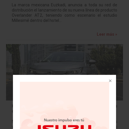
La marca mexicana Euzkadi, anuncia a toda su red de
distribución el lanzamiento de su nueva línea de producto
Overlander AT2, teniendo como escenario el estudio
Millesimé dentro del hotel…
Leer más »
Honda tiene un crecimiento de 12.9% en ventas
durante marzo
Nuevo Honda City inicia con el pie derecho con excelentes
ventas. Honda de México dio a conocer que tuvo un mes