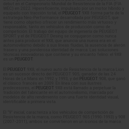
debut en el Campeonato Mundial de Resistencia de la FIA (FIA
WEC) en 2022. Hipereficiente, impulsado por un motor híbrido y
equipado con tracción total, el
PEUGEOT
9X8 forma parte de la
estrategia Neo-Performance desarrollada por PEUGEOT, que
tiene como objetivo ofrecer un rendimiento más virtuoso y
responsable, tanto en vehículos de producción como de
competición. El trabajo del equipo de ingeniería de PEUGEOT
SPORT y el de PEUGEOT Desing se conjugaron como nunca
antes para producir el 9X8, que anuncia una nueva era en el
automovilismo debido a sus líneas fluidas, la ausencia de alerón
trasero y una ponderosa identidad de marca. Las soluciones
técnicas innovadoras que contiene y su encanto felino: el 9X8
es un
PEUGEOT
.
El
PEUGEOT
9X8, el nuevo auto de Resistencia de la marca Lion
es un sucesor directo del PEUGEOT 905, ganador de las 24
Horas de Le Mans en 1992 y 1993, y del
PEUGEOT
908, que ganó
el clásico francés en 2009. En línea con sus ilustres
predecesores, el
PEUGEOT
9X8 está llamado a perpetuar la
tradición del fabricante en el automovilismo, marcada por
modelos de alto rendimiento con una fuerte identidad visual,
identificable a primera vista.
El “9” inicial, caracteriza a los vehículos de competición de
Resistencia de la marca, como PEUGEOT 905 (1990-1993) y 908
(2007-2011), ambos se convirtieron en un íconos de la marca.