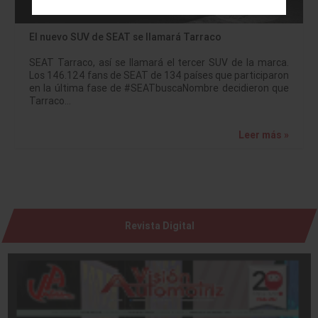
El nuevo SUV de SEAT se llamará Tarraco
SEAT Tarraco, así se llamará el tercer SUV de la marca.
Los 146.124 fans de SEAT de 134 países que participaron
en la última fase de #SEATbuscaNombre decidieron que
Tarraco…
Leer más »
Revista Digital