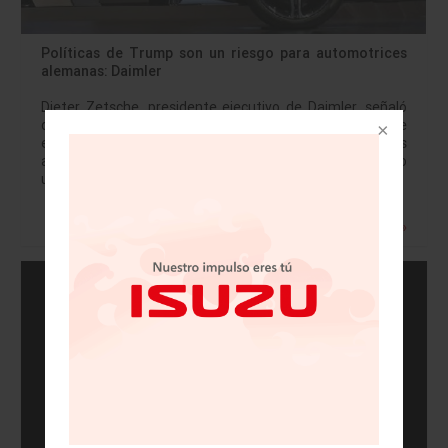
Políticas de Trump son un riesgo para automotrices
alemanas: Daimler
Dieter Zetsche, presidente ejecutivo de Daimler, señaló
que las políticas económicas y comerciales del presidente
estadounidense, Donald Trump, son un riesgo para las
automotrices alemanas. “Hasta ahora no ha habido
un efecto negativo en…
Leer más »