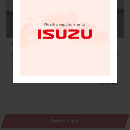
GAC GS4 MAX: El Mejor de su Clase
En un segmento como el de los SUVs compactos (donde
la competencia es muy reñida y se regatea cada vez más
la calidad, seguridad y equipamiento para conseguir
precios bajos),…
Leer más »
Revista Digital