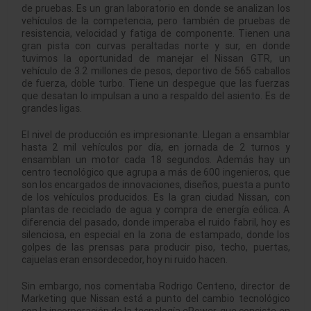
de pruebas. Es un gran laboratorio en donde se analizan los
vehículos de la competencia, pero también de pruebas de
resistencia, velocidad y fatiga de componente. Tienen una
gran pista con curvas peraltadas norte y sur, en donde
tuvimos la oportunidad de manejar el Nissan GTR, un
vehículo de 3.2 millones de pesos, deportivo de 565 caballos
de fuerza, doble turbo. Tiene un despegue que las fuerzas
que desatan lo impulsan a uno a respaldo del asiento. Es de
grandes ligas.
El nivel de producción es impresionante. Llegan a ensamblar
hasta 2 mil vehículos por día, en jornada de 2 turnos y
ensamblan un motor cada 18 segundos. Además hay un
centro tecnológico que agrupa a más de 600 ingenieros, que
son los encargados de innovaciones, diseños, puesta a punto
de los vehículos producidos. Es la gran ciudad Nissan, con
plantas de reciclado de agua y compra de energía eólica. A
diferencia del pasado, donde imperaba el ruido fabril, hoy es
silenciosa, en especial en la zona de estampado, donde los
golpes de las prensas para producir piso, techo, puertas,
cajuelas eran ensordecedor, hoy ni ruido hacen.
Sin embargo, nos comentaba Rodrigo Centeno, director de
Marketing que Nissan está a punto del cambio tecnológico
con la incorporación de la tecnología ePower, que consiste en