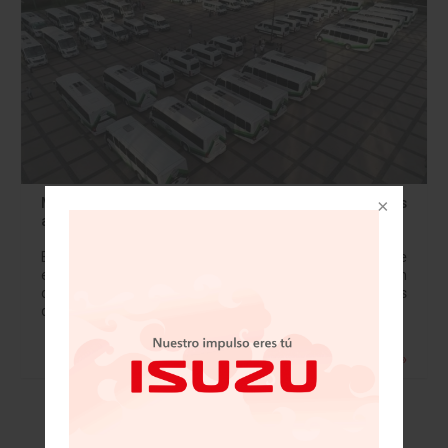
Mercedes-Benz da el banderazo a 30 nuevos
autobuses y 20 vanes en Sinaloa
El modo en que se transporta la gente de Sinaloa sigue
evolucionando, gracias a que el gobierno estatal en
conjunto con Mercedes-Benz Autobuses y empresarios
del transporte, dieron el banderazo…
Leer más »