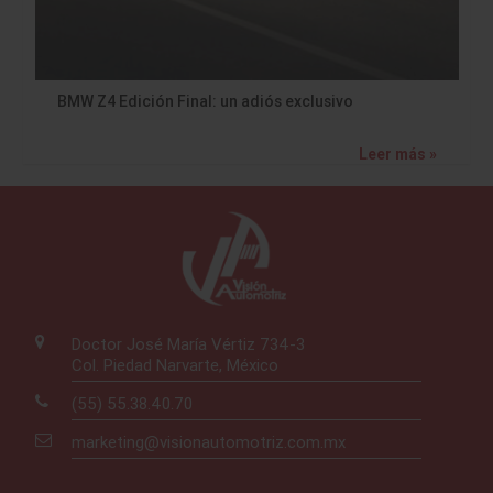
BMW Z4 Edición Final: un adiós exclusivo
Leer más »
Doctor José María Vértiz 734-3
Col. Piedad Narvarte, México
(55) 55.38.40.70
marketing@visionautomotriz.com.mx