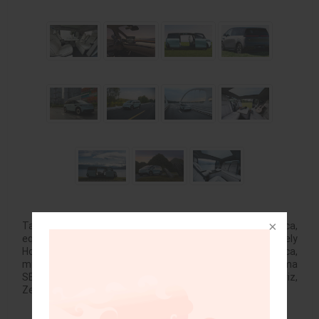
Tags:
700 km
,
autonomía
,
Camioneta
,
china
,
eléctrica
,
equipamiento
,
futurista
,
futurista minivan eléctrica
,
Geely
Holding Group
,
Grupo Greely
,
Lujo
,
marca movilidad eléctrica
,
minivan
,
Monovolumen eléctrico
,
MPV eléctrico
,
plataforma
SEA-M
,
premium
,
Seguridad
,
tecnologia
,
Visión Automotriz
,
Zeekr
,
ZEEKR MIX