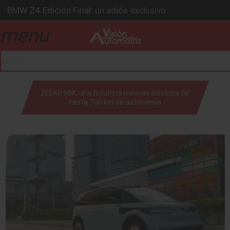
Ford Edge Híbrida: la SUV que evoluciona
Ventas se estabilizan: INEGI
menu
drop_down
Será 2026, año de evolución profunda: Peñafiel
Chirey lanzará su primera pick-up en 2026
BMW Z4 Edición Final: un adiós exclusivo
drop_down
ZEEKR MIX, una futurista minivan eléctrica de
hasta 700 km de autonomía
drop_down