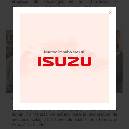
empresa de tecnología de la información y
comunicaciones firmó esta semana un acuerdo…
Leer más »
Daimler Trucks está “Trenzando alegría”
Colaboradores de la Planta Santiago y sus familiares
donan 70 trenzas de cabello para la elaboración de
pelucas oncológicas. A través de la labor de la fundación
Alma, A.C., Daimler…