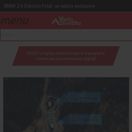
BMW Z4 Edición Final: un adiós exclusivo
Ford Edge Híbrida: la SUV que evoluciona
menu
drop_down
Ventas se estabilizan: INEGI
Será 2026, año de evolución profunda: Peñafiel
Chirey lanzará su primera pick-up en 2026
drop_down
ISUZU y Fujitsu revolucionan el transporte
comercial con innovación digital
drop_down