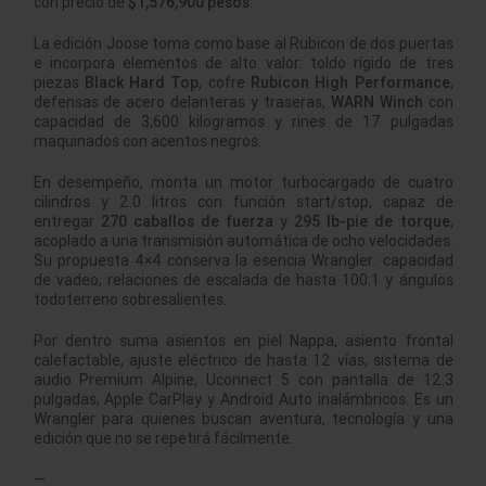
con precio de
$1,576,900 pesos
.
La edición Joose toma como base al Rubicon de dos puertas
e incorpora elementos de alto valor: toldo rígido de tres
piezas
Black Hard Top
, cofre
Rubicon High Performance
,
defensas de acero delanteras y traseras,
WARN Winch
con
capacidad de 3,600 kilogramos y rines de 17 pulgadas
maquinados con acentos negros.
En desempeño, monta un motor turbocargado de cuatro
cilindros y 2.0 litros con función start/stop, capaz de
entregar
270 caballos de fuerza
y
295 lb-pie de torque
,
acoplado a una transmisión automática de ocho velocidades.
Su propuesta 4×4 conserva la esencia Wrangler: capacidad
de vadeo, relaciones de escalada de hasta 100:1 y ángulos
todoterreno sobresalientes.
Por dentro suma asientos en piel Nappa, asiento frontal
calefactable, ajuste eléctrico de hasta 12 vías, sistema de
audio Premium Alpine, Uconnect 5 con pantalla de 12.3
pulgadas, Apple CarPlay y Android Auto inalámbricos. Es un
Wrangler para quienes buscan aventura, tecnología y una
edición que no se repetirá fácilmente.
—