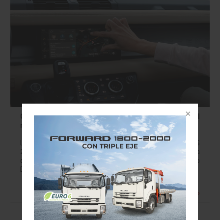
CES 2020: Land Rover defender presenta a nivel
mundial la primera conectividad dual eSIM del mundo
Los nuevos Land Rover Defender 90 y 110 asisten al CES
2020, el mayor espectáculo de consumo de electrónica
del mundo, Módem LTE de doble conectividad: el nuevo
Defender presenta…
Leer más »