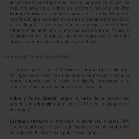
encuentra en su etapa más joven y competitiva
. El pilar de
esta ofensiva es el debut en territorio nacional del
Fiat
Grande Panda
, un modelo inspirado en el mítico Panda de
los años 80 que ya causó revuelo en el Stellar AutoFest 2026
y que llegará formalmente a las agencias en el último
trimestre de este año
. A esto se sumará en el futuro el
crecimiento de la marca hacia el segmento C con los
próximos modelos Grizzly y Grizzly Fastback
.
Análisis de Visión Automotriz
La estrategia de Fiat en México es sumamente inteligente.
En lugar de competir en una guerra de precios directa, la
marca apuesta por el valor del diseño emocional y la
robustez mecánica adaptada a nuestras calles
.
Pulse y Pulse Abarth
juegan la carta de la versatilidad
urbana y la adrenalina pura (con 173 hp en la variante del
escorpión)
.
Fastback
refresca el mercado al llevar las siluetas SUV
Coupé de tintes premium —y un espacio de cajuela imbatible
de más de 600 litros— a un público más amplio
.