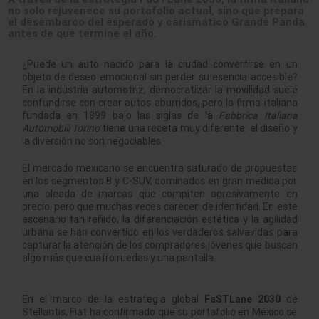
no solo rejuvenece su portafolio actual, sino que prepara
el desembarco del esperado y carismático Grande Panda
antes de que termine el año.
¿Puede un auto nacido para la ciudad convertirse en un
objeto de deseo emocional sin perder su esencia accesible?
En la industria automotriz, democratizar la movilidad suele
confundirse con crear autos aburridos, pero la firma italiana
fundada en 1899 bajo las siglas de la
Fabbrica Italiana
Automobili Torino
tiene una receta muy diferente: el diseño y
la diversión no son negociables
.
El mercado mexicano se encuentra saturado de propuestas
en los segmentos B y C-SUV, dominados en gran medida por
una oleada de marcas que compiten agresivamente en
precio, pero que muchas veces carecen de identidad. En este
escenario tan reñido, la diferenciación estética y la agilidad
urbana se han convertido en los verdaderos salvavidas para
capturar la atención de los compradores jóvenes que buscan
algo más que cuatro ruedas y una pantalla.
En el marco de la estrategia global
FaSTLane 2030
de
Stellantis, Fiat ha confirmado que su portafolio en México se