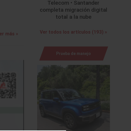
Telecom • Santander
completa migración digital
total a la nube
Ver todos los artículos (193) »
er más »
Prueba de manejo