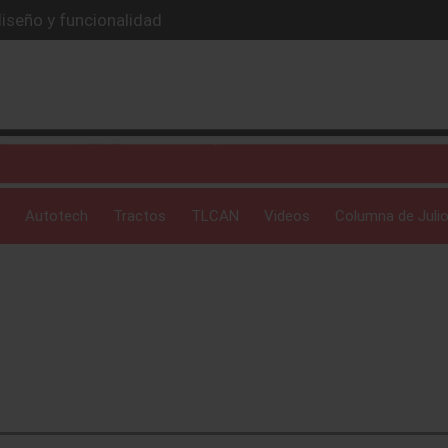
iseño y funcionalidad
odoterreno a nivel extremo
residencia regional de Mazda
 con movilidad accesible
van que entiende a las familias
Autotech
Tractos
TLCAN
Videos
Columna de Julio