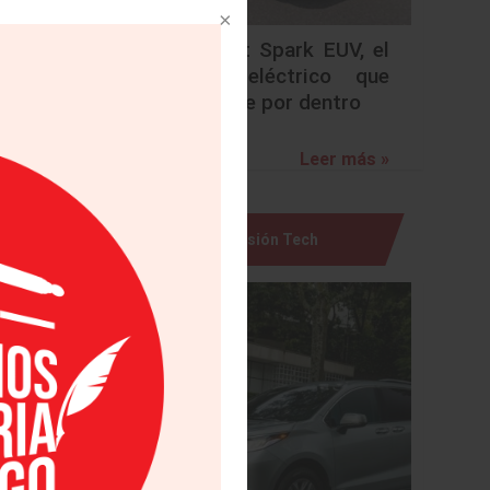
Chevrolet Spark EUV, el
urbano eléctrico que
sorprende por dentro
Leer más »
Visión Tech