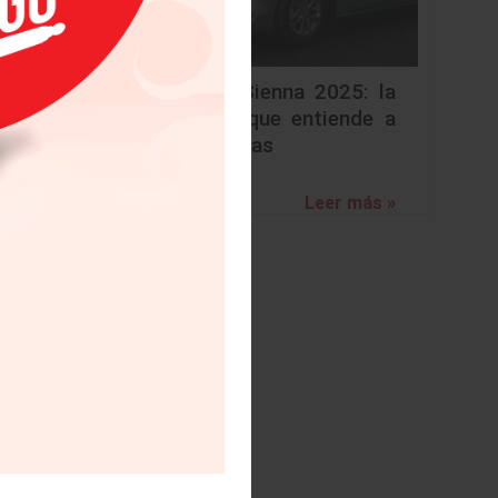
Toyota Sienna 2025: la
minivan que entiende a
las familias
Leer más »