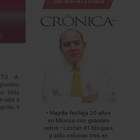
Julio Brito en La Crónica
RITO A.
 pueden
os. Más
truida a
aptan a
• Mazda festeja 20 años
en México con grandes
retos • Licitan 41 bloques
y sólo colocan tres en