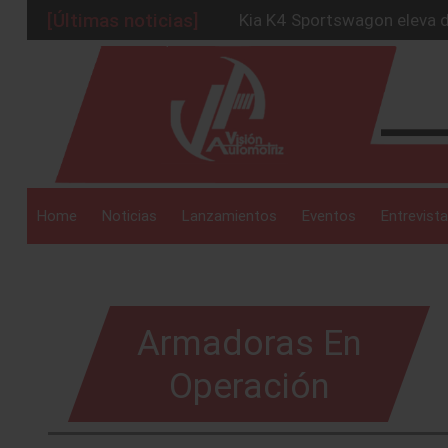
[Últimas noticias]
Kia K4 Sportswagon eleva d
Ford Bronco RTR eleva el t
_drop_down
Miguel Barbeyto asume la p
Nissan consolida liderazgo
Toyota Sienna 2025: la mini
_drop_down
Home
Noticias
Lanzamientos
Eventos
Entrevista
_drop_down
Armadoras En
Operación