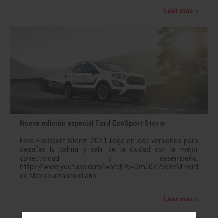
Leer más »
Nueva edición especial Ford EcoSport Storm
Ford EcoSport Storm 2021 llega en dos versiones para
desafiar la calma y salir de la ciudad con la mejor
conectividad y desempeño.
https://www.youtube.com/watch?v=DmJ0Z2xcYvM Ford
de México arranca el año…
Leer más »