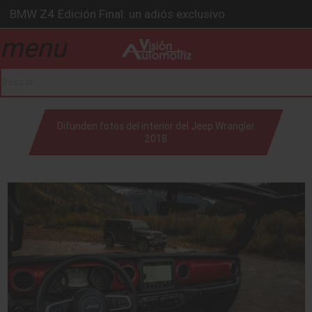
BMW Z4 Edición Final: un adiós exclusivo
Ford Edge Híbrida: la SUV que evoluciona
menu
drop_down
Ventas se estabilizan: INEGI
Será 2026, año de evolución profunda: Peñafiel
Chirey lanzará su primera pick-up en 2026
drop_down
Difunden fotos del interior del Jeep Wrangler
2018
drop_down