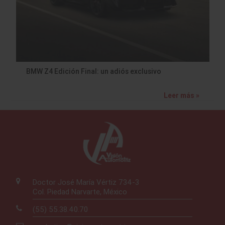
BMW Z4 Edición Final: un adiós exclusivo
Leer más »
Doctor José María Vértiz 734-3
Col. Piedad Narvarte, México
(55) 55.38.40.70