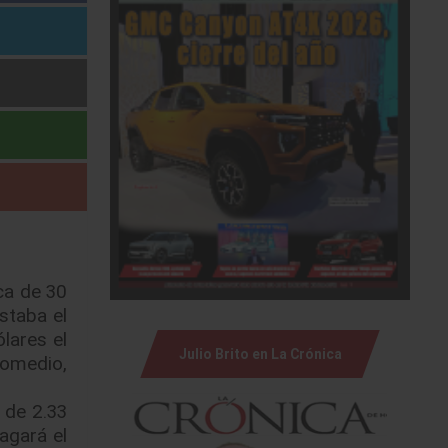
rca de 30
staba el
lares el
Julio Brito en La Crónica
romedio,
 de 2.33
agará el