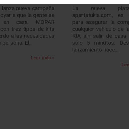
lanza nueva campaña
La nueva plata
oyar a que la gente se
apartatukia.com, es 
 en casa. MOPAR
para asegurar la com
con tres tipos de kits
cualquier vehículo de 
rdo a las necesidades
KIA sin salir de casa
 persona. El…
sólo 5 minutos. De
lanzamiento hace…
Leer más »
Lee