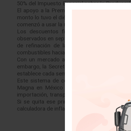
50% del Impuesto Especial sobre la Producción
El apoyo a la Premium se ubica en 1.22 peso
monto lo tuvo el diésel con un estímulo de 3.
comenzó a usar la nueva metodología para det
Los descuentos fiscales están entre los 
observados en septiembre, cuando el impacto
de refinación de la zona de la Costa Est
combustibles hacia México.
Con un mercado abierto las gasolineras pued
embargo, la Secretaría de Hacienda aún puede 
establece cada semana.
Este sistema de control de precios a través
Magna en México se incrementaran 17.46% a
importación, transporte y distribución de gaso
Si se quita ese primer efecto del alza, el 
calculadora de inflación del Instituto Nacional