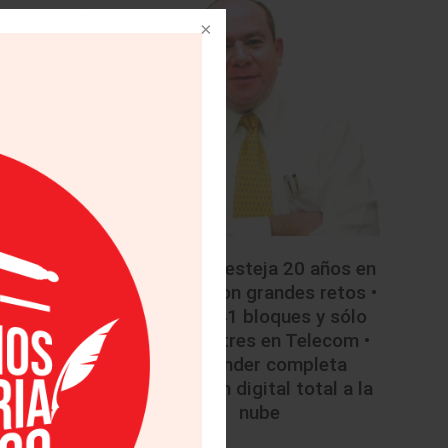
El mayor
uando se
 de los
apacidad
iones de
ina. Sin
dios que
• Mazda festeja 20 años en
gasolina
México con grandes retos •
ostos de
Licitan 41 bloques y sólo
 público.
colocan tres en Telecom •
os de la
Santander completa
migración digital total a la
nube