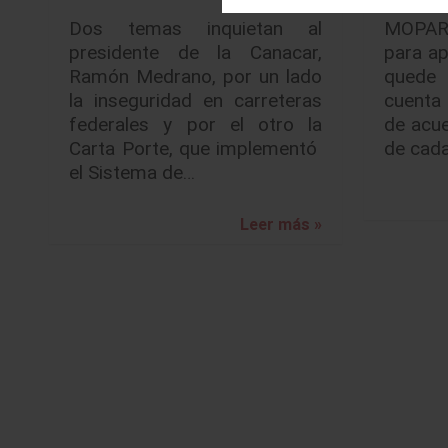
Dos temas inquietan al
MOPAR 
presidente de la Canacar,
para ap
Ramón Medrano, por un lado
quede
la inseguridad en carreteras
cuenta 
federales y por el otro la
de acue
Carta Porte, que implementó
de cada
el Sistema de…
Leer más »