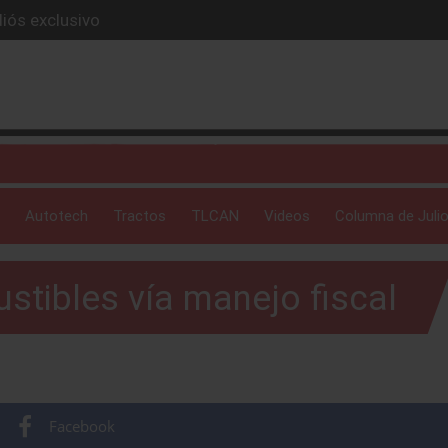
iós exclusivo
ue evoluciona
I
 profunda: Peñafiel
ick-up en 2026
Autotech
Tractos
TLCAN
Videos
Columna de Julio
stibles vía manejo fiscal
Facebook