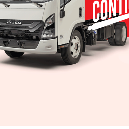
 lanza la campaña
Aparta tu KIA en tan 
re como nuevo”
minutos