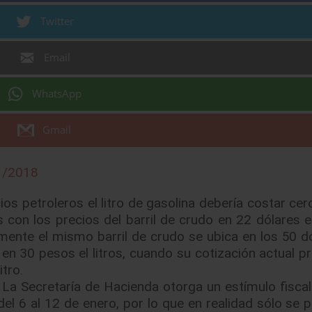
Twitter
Email
WhatsApp
Gmail
1/2018
ios petroleros el litro de gasolina debería costar ce
s con los precios del barril de crudo en 22 dólares e
mente el mismo barril de crudo se ubica en los 50 dó
 en 30 pesos el litros, cuando su cotización actual p
tro.
. La Secretaría de Hacienda otorga un estímulo fiscal
l 6 al 12 de enero, por lo que en realidad sólo se p