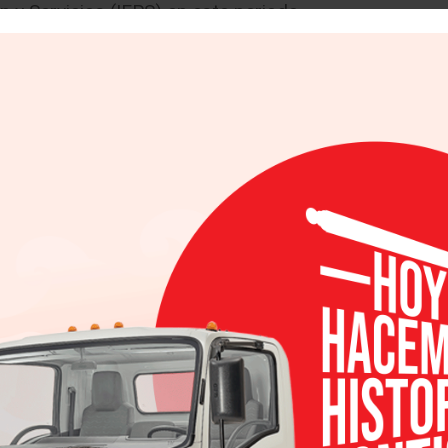
 y Servicios (IEPS) en este periodo.
s por litro, por lo que el impuesto disminuye 25%. 
07 pesos por litro, el más alto desde enero de 2016 c
erminar el descuento al IEPS.
mayores otorgados por Hacienda, sólo por debajo
 por el huracán Harvey en Estados Unidos dañó la c
e en ese país, impactando a su vez las importac
en cobrar de manera libre por cada litro de gasol
incidir en los precios finales a través de los subsi
 del estímulo no ha evitado que los precios de la 
nual. El objetivo era trasladar al mercado los c
linas, y evitar un mayor subsidio con costo al erario
incremento en 2017 apenas fue de 0.55%, según dat
 de Estadística y Geografía.