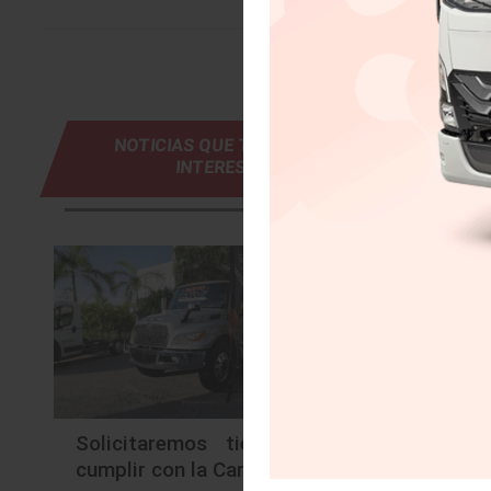
NOTICIAS QUE TE PUEDEN
INTERESAR
Solicitaremos tiempo para
MOPAR
cumplir con la Carta Porte
“Siemp