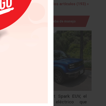
Ver todos los artículos (193) »
Prueba de manejo
sólo 5
Chevrolet Spark EUV, el
urbano eléctrico que