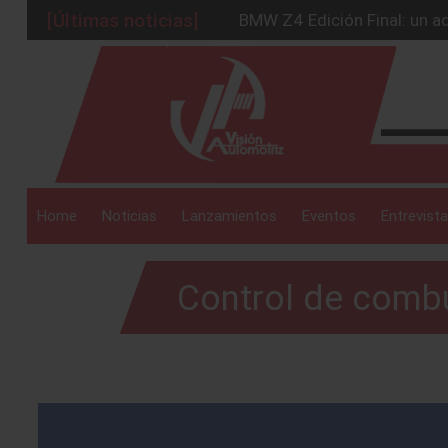
[Últimas noticias]
BMW Z4 Edición Final: un ad
Ford Edge Híbrida: la SUV q
_drop_down
Ventas se estabilizan: INEG
Será 2026, año de evolución
Chirey lanzará su primera p
_drop_down
Home
Noticias
Lanzamientos
Eventos
Entrevista
Control de combu
_drop_down