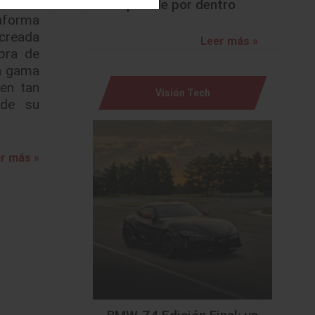
sorprende por dentro
forma
creada
Leer más »
pra de
la gama
 en tan
Visión Tech
sde su
r más »