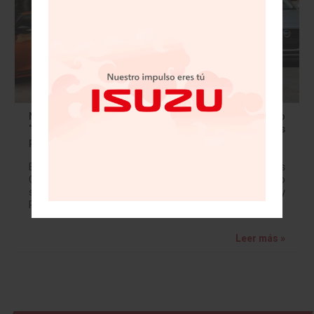
Nissan Altima y Nissan Maxima reciben reconocimiento
“Top Safety Pick” otorgado por el Instituto de Seguros
para la Seguridad en Carreteras de Estados Unidos
El Instituto de Seguros para la Seguridad en las
Carreteras (IIHS, por sus siglas en inglés) ha anunciado
sus calificaciones anuales en las categorías “Top Safety
Pick” y “Top Safety…
Leer más »