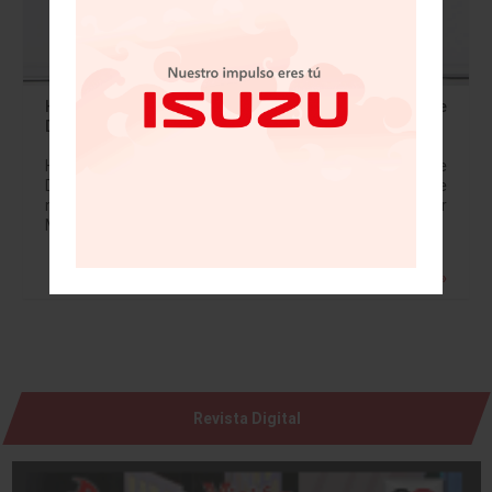
Hans-Joachim Rothenpieler, nuevo Director de
Desarrollo Técnico de Audi
Hans-Joachim Rothenpieler se convertirá en Director de
Desarrollo Técnico de AUDI AG, con efecto desde el 1 de
noviembre de 2018, sucediendo en el cargo a Peter
Mertens, que venía…
Leer más »
Revista Digital