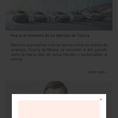
Hoy es el momento de los híbridos de Toyota
Mientras que muchas marcas apenas están en la línea de
arranque, Toyota de México se consolidó el año pasado
como la marca líder de autos híbridos y sustentables al
ofertar…
Leer más »