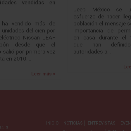
idades vendidas en
Jeep México se u
esfuerzo de hacer lleg
 ha vendido más de
población el mensaje s
 unidades del cien por
importancia de perm
eléctrico Nissan LEAF
en casa durante el 
pón desde que el
que han definid
o salió por primera vez
autoridades a…
nta en 2010.…
Lee
Leer más »
INICIO
NOTICIAS
ENTREVISTAS
EVE
734-3