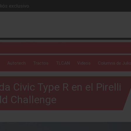
iós exclusivo
ue evoluciona
I
 profunda: Peñafiel
ick-up en 2026
Autotech
Tractos
TLCAN
Videos
Columna de Julio
a Civic Type R en el Pirelli
ld Challenge