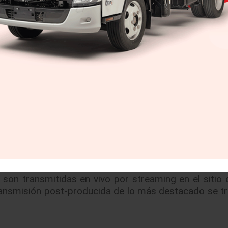
 fabricantes toman parte en las tres clases, cada un
 cada evento de fin de semana. En TCR el Honda Civi
fa Romeo en una carrera de 14 autos.
lase TC este fin de semana, incluyendo el Honda Civi
se TC y participó como Equipo HMA, compuesto 
. Josh Foran, un ingeniero de HMA, conduce para el
e utiliza muchos componentes Racing junto con el
icas del TC requieren que el vehículo sea muy cerc
n seguridad y suspensión.
rma ideal para la clase TC”, dijo St. Cyr. “El Ty
 camino directo de fábrica, y lo reconvertimos para l
t”.
menzó el viernes con dos sesiones de prácticas segu
las 5:55 pm EDT del sábado. El domingo se corrió la
son transmitidas en vivo por streaming en el sitio de
ansmisión post-producida de lo más destacado se t