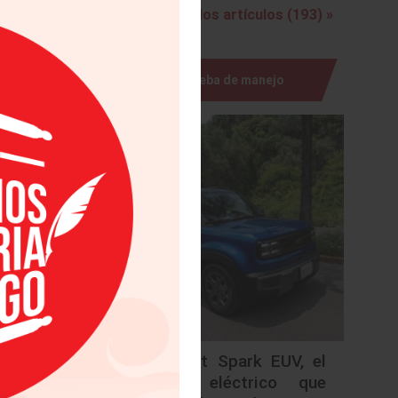
Ver todos los artículos (193) »
l Pirelli
Circuito
Prueba de manejo
sayian a
cipantes
edor del
carreras
ados por
s de las
ramas de
últiples
nador en
enido un
e soñado
Chevrolet Spark EUV, el
urbano eléctrico que
 incluye