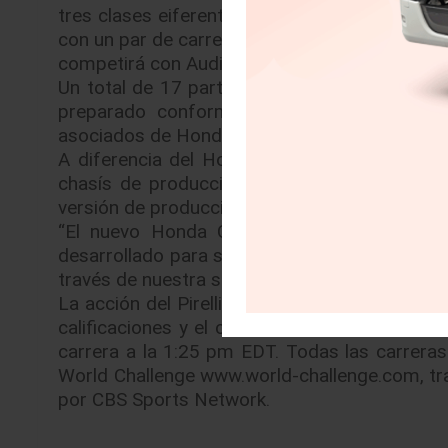
tres clases eiferentes: TCR, TC y TCA. Nueve
con un par de carreras de 40 minutos durante
competirá con Audi, Volkswagen, Hyundai y Al
Un total de 17 participantes entraron a la c
preparado conforme las reglas de la cla
asociados de Honda Manufacturing of Alabama
A diferencia del Honda Civic Type R TCR qu
chasís de producción, las regulaciones técn
versión de producción con cambios mínimos e
“El nuevo Honda Civic Type R el la platafo
desarrollado para ser un auto de pista para el
través de nuestra sociedad con JAS Motospor
La acción del Pirelli World Challenge TCR co
calificaciones y el carrera de 40 minutos a 
carrera a la 1:25 pm EDT. Todas las carreras 
World Challenge www.world-challenge.com, tr
por CBS Sports Network.