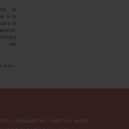
ne al
ar a la
obre la
anecer
tiempo
o las
r más »
NTOS
LANZAMIENTOS
TRACTOS
VIDEOS