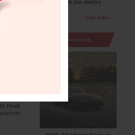
sorprende por dentro
o cuenta
c Type R
Leer más »
c Type R
por los
 equipo.
Visión Tech
 motor y
ano a la
pe R fue
a pista a
idas por
 segunda
 Pirelli
ransmite