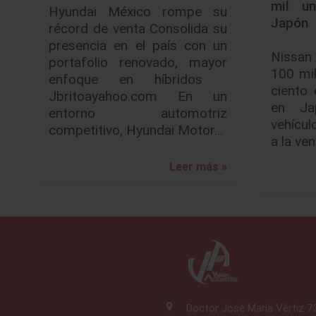
mil un
Hyundai México rompe su
Japón
récord de venta Consolida su
presencia en el país con un
Nissan
portafolio renovado, mayor
100 mil
enfoque en híbridos
ciento 
Jbritoayahoo.com En un
en Ja
entorno automotriz
vehícul
competitivo, Hyundai Motor…
a la ve
Leer más »
Doctor José María Vértiz 