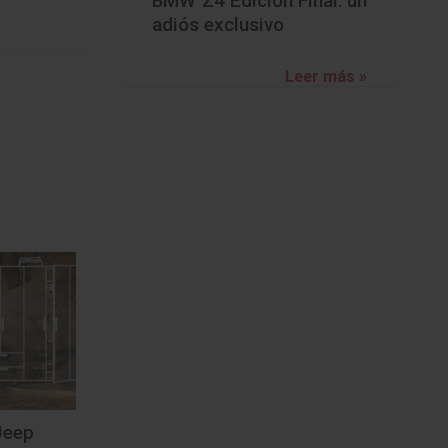
BMW Z4 Edición Final: un
adiós exclusivo
Leer más »
Jeep