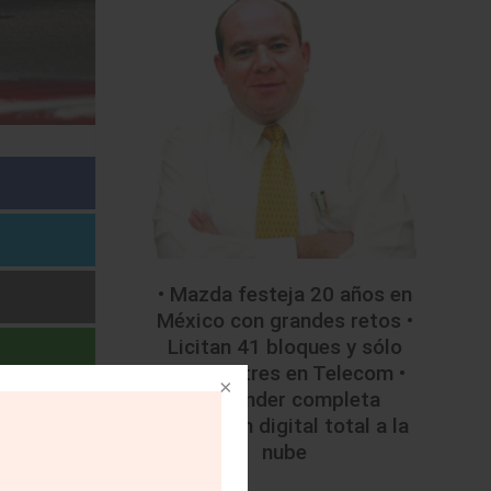
• Mazda festeja 20 años en
México con grandes retos •
Licitan 41 bloques y sólo
colocan tres en Telecom •
Santander completa
migración digital total a la
nube