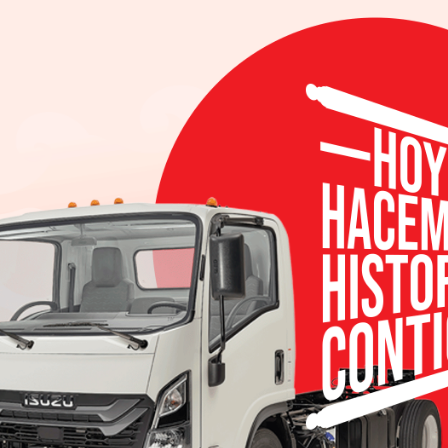
tegoría TCR conforme las divisiones de Touring Car de
 este fin de semana con un par de carreras en el 
uctor de Honda Ryan Eversley y el regreso de Nick E
titivo campo TCR que incluyen no menos de 14 parti
s de automóviles.
e Touring Car que más rápido están creciendo alred
rutamos tomar parte en esta competitiva serie de 
rt St. Cyr, presiente de HPD. “Estamos entusiasm
cias TCR basado en el Civic Type R, para los fan
Ime Racing ha estado asociada con nuestros prog
ha sido exitoso en las clases Touring Car, ganando m
inicios de los ’90”.
n con RealTIme Racing y HDP”, dijo Eversley, un ga
ndo PWC GT. “Si ven la historia de RealTime han t
ión delantera, y correr con uno de ellos es lo que h
 muy emocionante”.
 Challenge se compone de 12 carreras en 6 semanas e