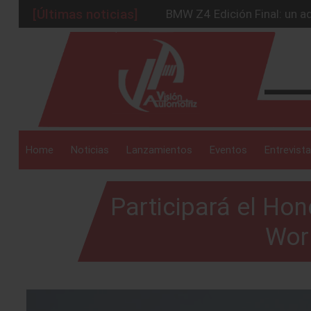
[Últimas noticias]
BMW Z4 Edición Final: un ad
Ford Edge Híbrida: la SUV q
_drop_down
Ventas se estabilizan: INEG
Será 2026, año de evolución
Chirey lanzará su primera p
_drop_down
Home
Noticias
Lanzamientos
Eventos
Entrevista
Participará el Hond
_drop_down
Wor