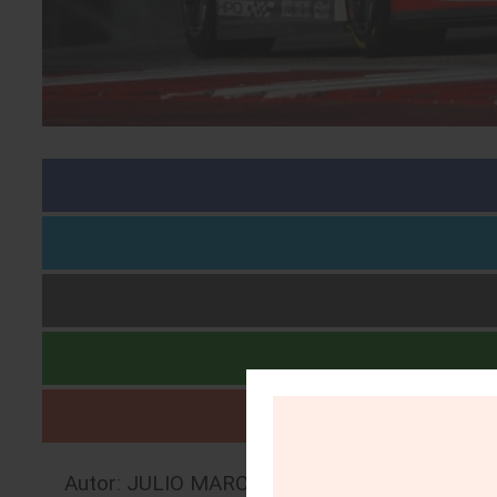
Autor: JULIO MARCELO BRITO ALVISO |
26/0