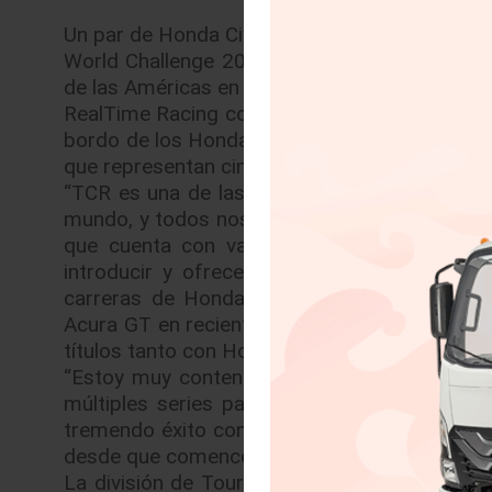
Un par de Honda Civic Type R se unirán a la ca
World Challenge 2018 comienzan su temporada
de las Américas en Austin, Texas.
RealTime Racing contará con el veterano cond
bordo de los Honda Civic Type R en el compe
que representan cinco importantes fabricante
“TCR es una de las categorías de carreras d
mundo, y todos nosotros en Honda y HDP disf
que cuenta con varios fabricantes”, dijo A
introducir y ofrecer este auto de competen
carreras de Honda. Mientras que el RealT
Acura GT en recientes temporadas, el equipo 
títulos tanto con Honda como con Acura desde 
“Estoy muy contento en continuar mi relació
múltiples series para Honda y Acura incluye
tremendo éxito con autos de turismo de tracc
desde que comencé de piloto de carreras, es
La división de Touring Car del Pirelli World