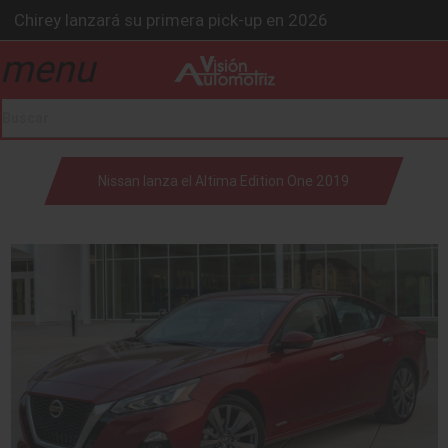
BMW Z4 Edición Final: un adiós exclusivo
Ford Edge Híbrida: la SUV que evoluciona
menu
drop_down
Mazda Santa Project crece
Será 2026, año de evolución profunda: Peñafiel
Chirey lanzará su primera pick-up en 2026
drop_down
Nissan lanza el Altima Edition One 2019
drop_down