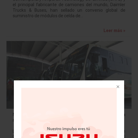
el principal fabricante de camiones del mundo, Daimler
Trucks & Buses, han sellado un convenio global de
suministro de módulos de celda de…
Leer más »
Mercedes-Benz Autobuses, el transporte oficial de la
ruta turística a Tequila, Jalisco
La armadora alemana Mercedes-Benz y autoridades de
Guadalajara dieron el banderazo simbólico a 10