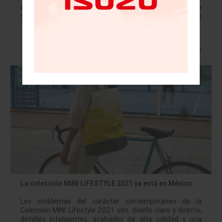
autobuses Urviabus G3, carrozados por Beccar, que
servirán para el transporte turístico al Pueblo Mágico de
Tequila, con la…
Leer más »
La colección MINI LIFESTYLE 2021 ya está en México
Los emblemas del carácter contemporáneo de la
Colección MINI Lifestyle 2021 son: diseño claro y directo,
detalles inteligentes, acabados de alta calidad y una