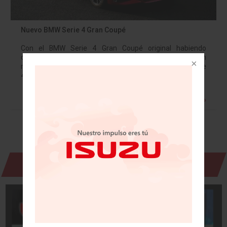
Nuevo BMW Serie 4 Gran Coupé
Con el BMW Serie 4 Gran Coupé original habiendo
disfrutado de un éxito significativo, ahora se agrega un
modelo de segunda generación a la última gama del Serie
4. El…
Leer más »
Revista Digital