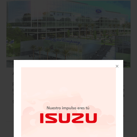
Abre Ford centro tecnológico en Lomas Verdes
Ford, que en México dirige Luz Elena del Castillo,
inaugurará en la zona de Lomas Verdes en un terreno de
14 hectáreas un centro de excelencia de tecnología
global, que…
Leer más »