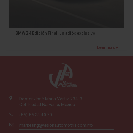
BMW Z4 Edición Final: un adiós exclusivo
Leer más »
Doctor José María Vértiz 734-3
Col. Piedad Narvarte, México
(55) 55.38.40.70
marketing@visionautomotriz.com.mx