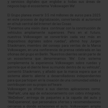
y servicios digitales que englobe a todas sus áreas de
negocio bajo el ecosistema ‘Volkswagen We’.
El Grupo planea invertir 3.5 mil millones de euros para 2025
en este proceso de digitalización, convirtiendo al automóvil
en el hub central del Internet de las Cosas.
“Tenemos una visión clara: continuar con la construcción de
vehículos ampliamente superiores. Pero en el futuro,
nuestros Volkswagen se convertirán cada vez más en
dispositivos digitales sobre ruedas”, afirmó hoy Jürgen
Stackmann, miembro del consejo para ventas de la Marca
Volkswagen, en una conferencia de prensa celebrada en las
oficinas del grupo en Berlín. “Nuestros clientes serán parte de
un ecosistema que denominamos ‘We’. Este sistema
complementa la experiencia Volkswagen sobre ruedas y
permite que el cliente lleve su mundo dentro de su vehículo”,
comentó Stackmann, y añadió que la marca espera que el
sistema abierto aliente a desarrolladores independientes
para que participen en la creación de una comunidad sólida y
contribuyan con su propio software.
Volkswagen ya ofrece a sus clientes aplicaciones como:
‘WePark’, una app de estacionamiento con cobro integrado;
‘WeDeliver’, entrega de paquetes a la cajuela del auto y
‘WeExperience’, que personaliza ofertas y recomendaciones
cercanas a donde estaciones el auto. Volkswagen amplia