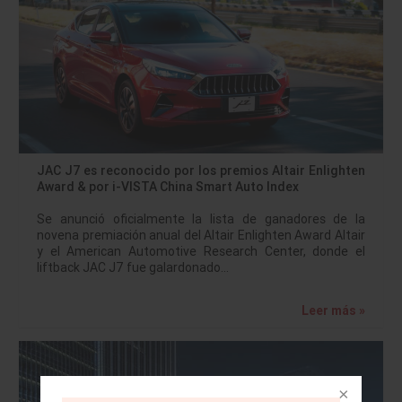
JAC J7 es reconocido por los premios Altair Enlighten
Award & por i-VISTA China Smart Auto Index
Se anunció oficialmente la lista de ganadores de la
novena premiación anual del Altair Enlighten Award Altair
y el American Automotive Research Center, donde el
liftback JAC J7 fue galardonado…
Leer más »