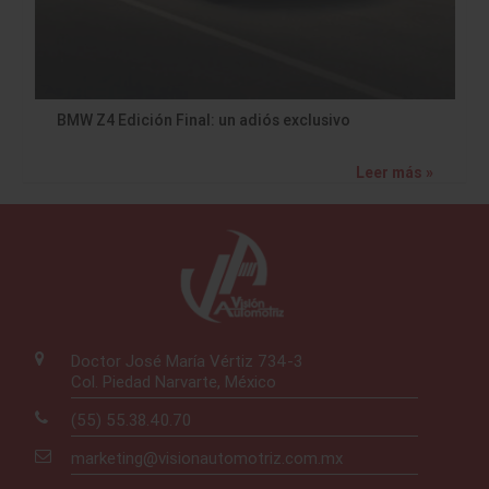
BMW Z4 Edición Final: un adiós exclusivo
Leer más »
Doctor José María Vértiz 734-3
Col. Piedad Narvarte, México
(55) 55.38.40.70
marketing@visionautomotriz.com.mx