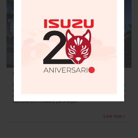
Honda retoma el liderazgo de SUVs en México
Honda de México observó un favorable mes de ventas en
septiembre y regresó al liderato del segmento de
camionetas de pasajeros o SUVs con 2,649 unidades de
sus diversos modelos, para llegar…
Leer más »