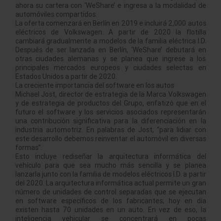
ahora su cartera con ‘WeShare’ e ingresa a la modalidad de
automóviles compartidos.
La oferta comenzará en Berlín en 2019 e incluirá 2,000 autos
eléctricos de Volkswagen. A partir de 2020 la flotilla
cambiará gradualmente a modelos de la familia eléctrica I.D.
Después de ser lanzada en Berlín, ‘WeShare’ debutará en
otras ciudades alemanas y se planea que ingrese a los
principales mercados europeos y ciudades selectas en
Estados Unidos a partir de 2020.
La creciente importancia del software en los autos
Michael Jost, director de estrategia de la Marca Volkswagen
y de estrategia de productos del Grupo, enfatizó que en el
futuro el software y los servicios asociados representarán
una contribución significativa para la diferenciación en la
industria automotriz. En palabras de Jost, “para lidiar con
este desarrollo debemos reinventar el automóvil en diversas
formas”.
Esto incluye rediseñar la arquitectura informática del
vehículo para que sea mucho más sencilla y se planea
lanzarla junto con la familia de modelos eléctricos I.D. a partir
del 2020. La arquitectura informática actual permite un gran
número de unidades de control separadas que se ejecutan
en software específicos de los fabricantes; hoy en día
existen hasta 70 unidades en un auto. En vez de eso, la
inteligencia vehicular se concentrará en pocas