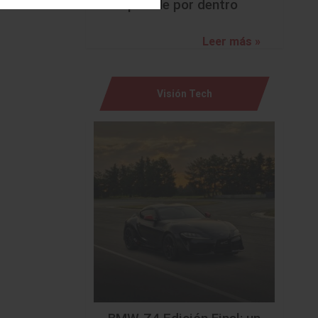
sorprende por dentro
Leer más »
Visión Tech