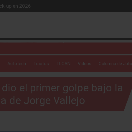
ick-up en 2026
iós exclusivo
ue evoluciona
 profunda: Peñafiel
Autotech
Tractos
TLCAN
Videos
Columna de Julio
dio el primer golpe bajo la
a de Jorge Vallejo