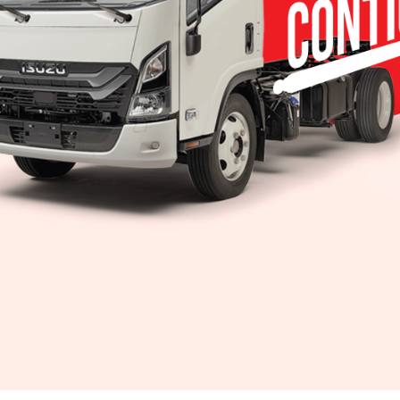
 empezará 2022 con
Porsche presenta el 9
s y eléctricos
R optimizado
el momento en que las
Mejoras aerodinám
lancen sus cartas a la
chasis refinado y 
 Mazda, que dirige en
soluciones téc
o Miguel Barbeyto,
jbritoa@yahoo.com P
 que para el año 2030,
ha revelado la evolució
or…
exitoso 911 GT
preparado para compe
la temporada 2026…
Leer más »
Lee