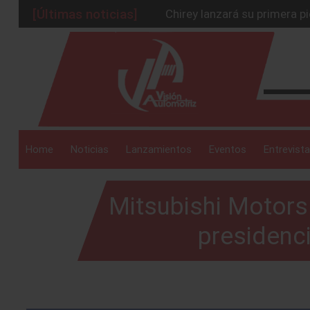
[Últimas noticias]
Chirey lanzará su primera p
BMW Z4 Edición Final: un ad
_drop_down
Ford Edge Híbrida: la SUV q
Mazda Santa Project crece
Será 2026, año de evolución
_drop_down
Home
Noticias
Lanzamientos
Eventos
Entrevista
Mitsubishi Motors 
_drop_down
presidenci