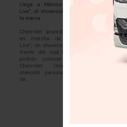
Llega a México “Chevrolet
Mazda
Live”, el showroom virtual de
híbrido
la marca
Llegó 
Chevrolet anunció la puesta
marcas 
en marcha de “Chevrolet
mesa y
Live”, un showroom digital a
Méxic
través del cual los clientes
anuncia
podrán conocer el nuevo
el 25 p
Chevrolet Onix, recibir
atención personal en línea
de…
Leer más »