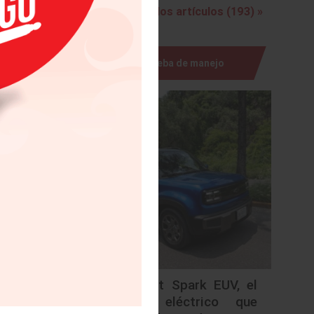
11 GT3
Ver todos los artículos (193) »
icas,
Prueba de manejo
nuevas
nicas
orsche
n de su
3 R,
tir en
r más »
Chevrolet Spark EUV, el
urbano eléctrico que