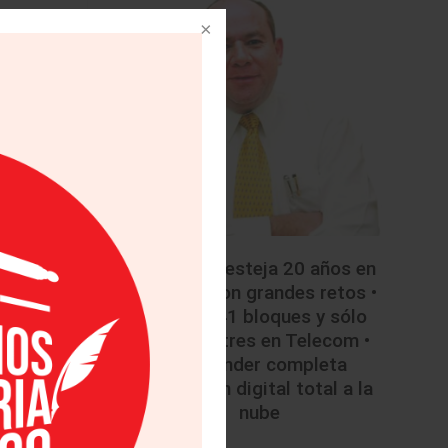
• Mazda festeja 20 años en
México con grandes retos •
Licitan 41 bloques y sólo
colocan tres en Telecom •
Santander completa
migración digital total a la
nube