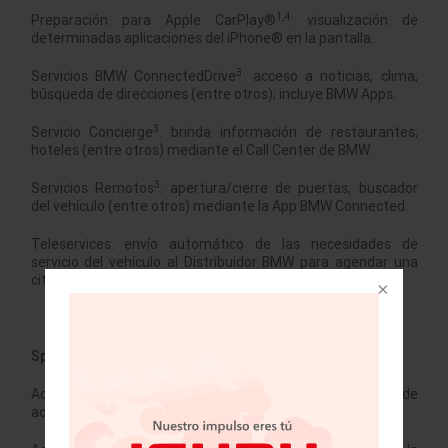
1,4
Preparación para Apple CarPlay®
: visualización de
determinadas aplicaciones del iPhone® en la pantalla.
3
Servicios BMW ConnectedDrive
: acceso a noticias, clima,
búsqueda de direcciones (entre otros); incluye BMW Apps.
3
Servicio Concierge
: brinda información de restaurantes,
hoteles (entre otros) mediante el Call Center de BMW.
3
Servicios Remotos
: apertura/cierre de puertas, buscador
del vehículo (entre otros) mediante la App BMW Connected.
Teleservices: envío automático de las necesidades de
servicio del vehículo al Distribuidor BMW para agendar una
cita.
Sport Line.
Acabados en color negro de brillo intenso con moldura de
acentuación en cromo perlado.