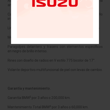
Asientos deportivos delanteros con ajuste eléctrico de la
anchura del respaldo.
Carcasas de los espejos retrovisores en color negro de brillo
intenso.
Línea en el marco de las ventanas en negro de brillo interno.
Molduras de entrada con inscripción “BMW”
Paragolpes delantero y trasero con elementos específicos
en negro de brillo intenso.
Rines con diseño de radios en V estilo 775 bicolor de 17”.
Volante deportivo multifuncional de piel con levas de cambio.
Garantía y mantenimiento.
5
Garantía BMW
por 3 años o 200,000 km.
6
Mantenimiento Total BMW
por 3 años o 60,000 km.