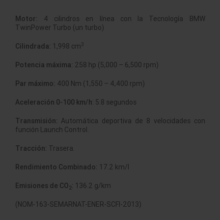
Motor:
4 cilindros en línea con la Tecnología BMW
TwinPower Turbo (un turbo)
3
Cilindrada:
1,998 cm
Potencia máxima:
258 hp (5,000 – 6,500 rpm)
Par máximo:
400 Nm (1,550 – 4,400 rpm)
Aceleración 0-100 km/h
: 5.8 segundos
Transmisión:
Automática deportiva de 8 velocidades con
función Launch Control.
Tracción:
Trasera.
Rendimiento Combinado:
17.2 km/l
Emisiones de CO
:
136.2 g/km
2
(NOM-163-SEMARNAT-ENER-SCFI-2013)