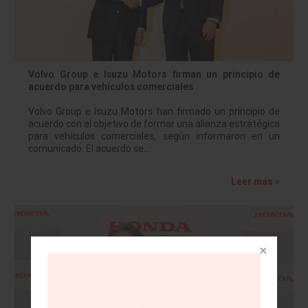
Volvo Group e Isuzu Motors firman un principio de
acuerdo para vehículos comerciales
Volvo Group e Isuzu Motors han firmado un principio de
acuerdo con el objetivo de formar una alianza estratégica
para vehículos comerciales, según informaron en un
comunicado. El acuerdo se…
Leer más »