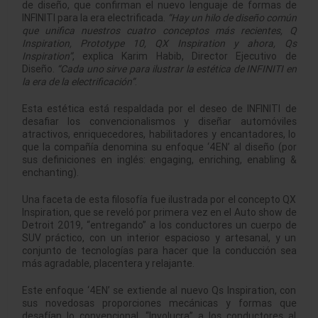
de diseño, que confirman el nuevo lenguaje de formas de
INFINITI para la era electrificada.
“Hay un hilo de diseño común
que unifica nuestros cuatro conceptos más recientes, Q
Inspiration, Prototype 10, QX Inspiration y ahora, Qs
Inspiration”
, explica Karim Habib, Director Ejecutivo de
Diseño.
“Cada uno sirve para ilustrar la estética de INFINITI en
la era de la electrificación”
.
Esta estética está respaldada por el deseo de INFINITI de
desafiar los convencionalismos y diseñar automóviles
atractivos, enriquecedores, habilitadores y encantadores, lo
que la compañía denomina su enfoque ‘4EN’ al diseño (por
sus definiciones en inglés: engaging, enriching, enabling &
enchanting).
Una faceta de esta filosofía fue ilustrada por el concepto QX
Inspiration, que se reveló por primera vez en el Auto show de
Detroit 2019, “entregando” a los conductores un cuerpo de
SUV práctico, con un interior espacioso y artesanal, y un
conjunto de tecnologías para hacer que la conducción sea
más agradable, placentera y relajante.
Este enfoque ‘4EN’ se extiende al nuevo Qs Inspiration, con
sus novedosas proporciones mecánicas y formas que
desafían lo convencional. “Involucra” a los conductores al