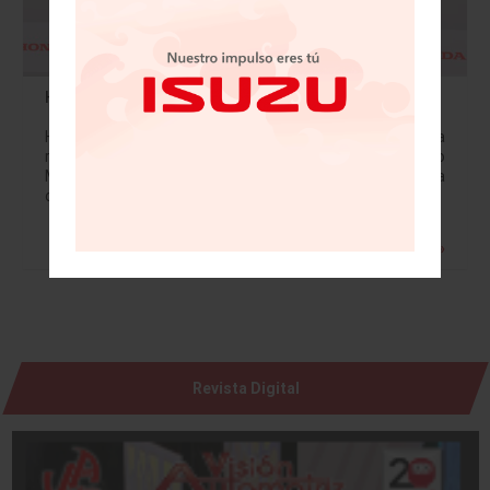
Honda anuncia Nuevo Presidente y CEO
Honda Motor Co., Ltd. anunció que, después de una
reunión de la Junta Directiva de la compañía, Toshihiro
Mibe, actualmente Director Ejecutivo Senior de la
compañía, fue nombrado el próximo…
Leer más »
Revista Digital