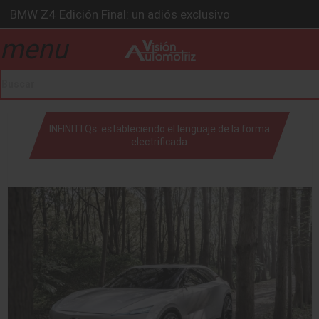
BMW Z4 Edición Final: un adiós exclusivo
Ford Edge Híbrida: la SUV que evoluciona
menu
drop_down
Ventas se estabilizan: INEGI
Será 2026, año de evolución profunda: Peñafiel
Chirey lanzará su primera pick-up en 2026
drop_down
INFINITI Qs: estableciendo el lenguaje de la forma
electrificada
drop_down