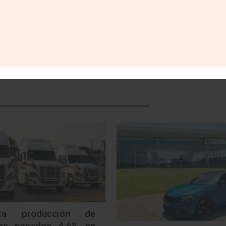
ta producción de
los pesados 4.6% en