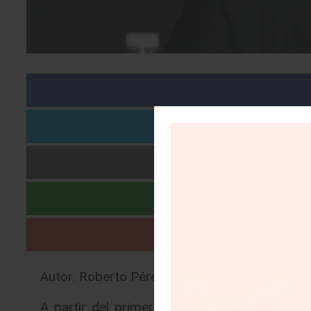
Autor: Roberto Pérez S. |
02/10/2019
A partir del primero de diciembre próximo,