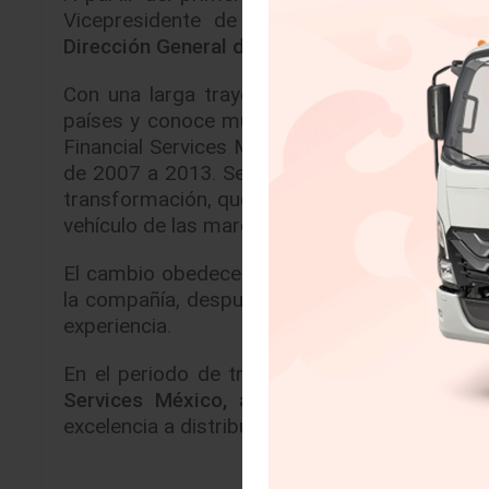
Vicepresidente de Operaciones de Daimler
Dirección General de Daimler Financial Servic
Con una larga trayectoria en
Daimler, Gross
países y conoce muy bien el mercado local, 
Financial Services México de 1992 a 1997 y 
de 2007 a 2013. Se espera que en esta su nueva
transformación, que la refrende en la posición
vehículo de las marcas de la compañía.
El cambio obedece a que el próximo 30 de se
la compañía, después de 15 años de exitosa 
experiencia.
En el periodo de transición, Miguel Carrión
Services México,
asumirá las funciones de 
excelencia a distribuidores y clientes.