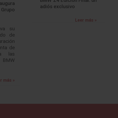
BMW Z4 Edición Final: un
gura
adiós exclusivo
Grupo
Leer más »
va su
ado de
uración
nta de
a las
y BMW
r más »