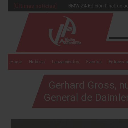
[Últimas noticias]
BMW Z4 Edición Final: un ad
Ford Edge Híbrida: la SUV q
_drop_down
Ventas se estabilizan: INEG
Será 2026, año de evolución
Chirey lanzará su primera p
_drop_down
Home
Noticias
Lanzamientos
Eventos
Entrevista
Gerhard Gross, nu
_drop_down
General de Daimler