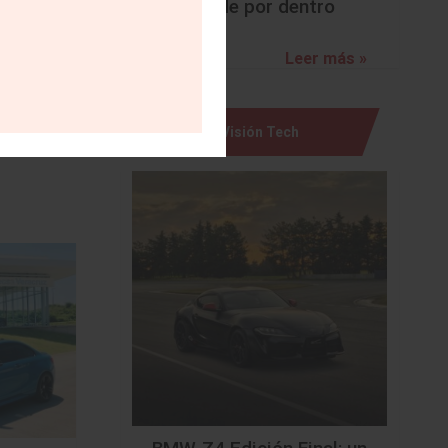
sorprende por dentro
Leer más »
Visión Tech