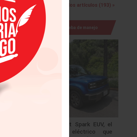
dencia y
Ver todos los artículos (193) »
ferentes
Prueba de manejo
 Daimler
erciales
 nivel de
ieren un
aldrá de
ealtad y
inancial
vicio de
Chevrolet Spark EUV, el
urbano eléctrico que