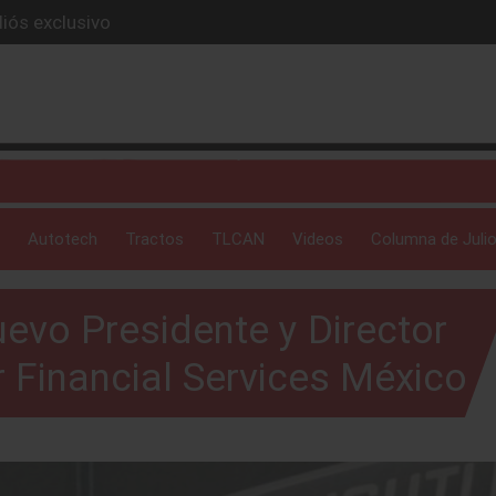
iós exclusivo
ue evoluciona
I
 profunda: Peñafiel
ick-up en 2026
Autotech
Tractos
TLCAN
Videos
Columna de Julio
evo Presidente y Director
 Financial Services México