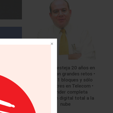
• Mazda festeja 20 años en
México con grandes retos •
Licitan 41 bloques y sólo
colocan tres en Telecom •
Santander completa
migración digital total a la
nube
eña como