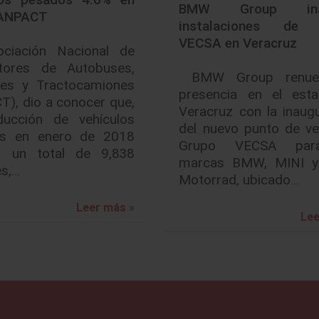
BMW Group inau
 ANPACT
instalaciones de 
VECSA en Veracruz
ciación Nacional de
tores de Autobuses,
BMW Group renue
es y Tractocamiones
presencia en el est
), dio a conocer que,
Veracruz con la inaug
ducción de vehículos
del nuevo punto de ve
s en enero de 2018
Grupo VECSA par
ó un total de 9,838
marcas BMW, MINI 
es,…
Motorrad, ubicado…
Leer más »
Lee