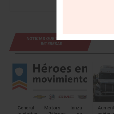
NOTICIAS QUE TE PUEDEN
INTERESAR
General Motors lanza
Aumen
iniciativa “Héroes en
vehícu