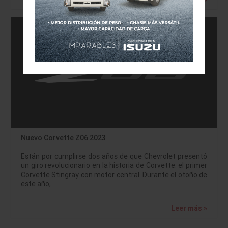
Nuevo Corvette Z06 2023
Están por cumplirse dos años de que Chevrolet presentó
un giro revolucionario en la historia de Corvette: el primer
Corvette Stingray con motor central. Durante el otoño de
este año,…
Leer más »