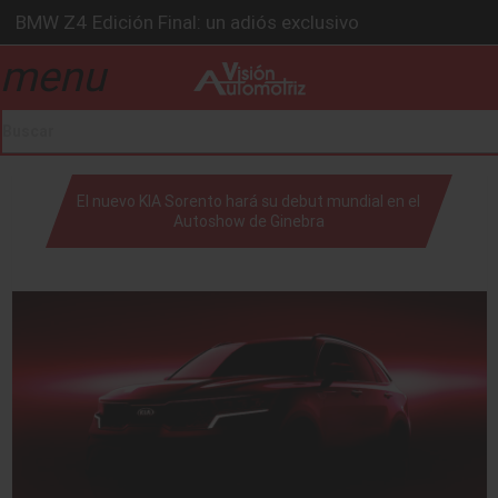
BMW Z4 Edición Final: un adiós exclusivo
Ford Edge Híbrida: la SUV que evoluciona
menu
drop_down
Ventas se estabilizan: INEGI
Será 2026, año de evolución profunda: Peñafiel
Chirey lanzará su primera pick-up en 2026
drop_down
El nuevo KIA Sorento hará su debut mundial en el
Autoshow de Ginebra
drop_down