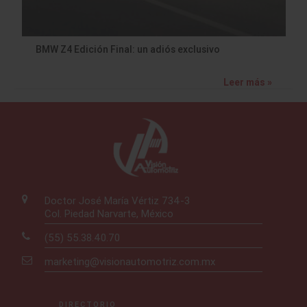
BMW Z4 Edición Final: un adiós exclusivo
Leer más »
Doctor José María Vértiz 734-3
Col. Piedad Narvarte, México
(55) 55.38.40.70
marketing@visionautomotriz.com.mx
DIRECTORIO