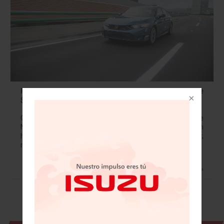
Honda Civic Híbrido 2025 llega a México desde
$580,900 pesos
Con un precio de entrada de $580,900 pesos, Honda de
México arrancó la venta del Honda Civic 2025 en versión
híbrida, la cual muestra un rediseño exterior, interior;
mayor equipamiento;…
Leer más »