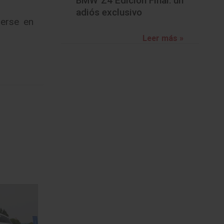
BMW Z4 Edición Final: un
adiós exclusivo
nerse en
Leer más »