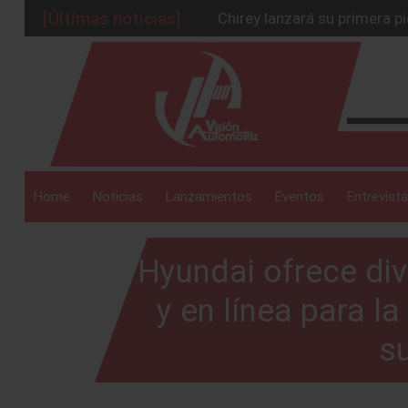
[Últimas noticias]
Chirey lanzará su primera p
BMW Z4 Edición Final: un ad
_drop_down
Ford Edge Híbrida: la SUV q
Mazda Santa Project crece
Será 2026, año de evolución
_drop_down
Home
Noticias
Lanzamientos
Eventos
Entrevista
Hyundai ofrece div
_drop_down
y en línea para l
su