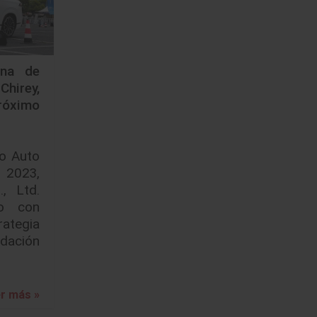
ina de
hirey,
róximo
o Auto
2023,
, Ltd.
co con
rategia
idación
r más »