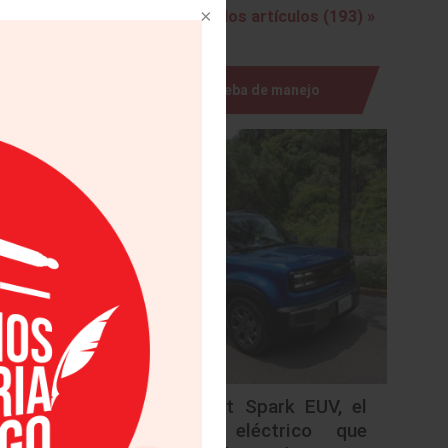
Ver todos los artículos (193) »
lidad de
ogares a
Prueba de manejo
vehículo
alizando
serie de
Chevrolet Spark EUV, el
urbano eléctrico que