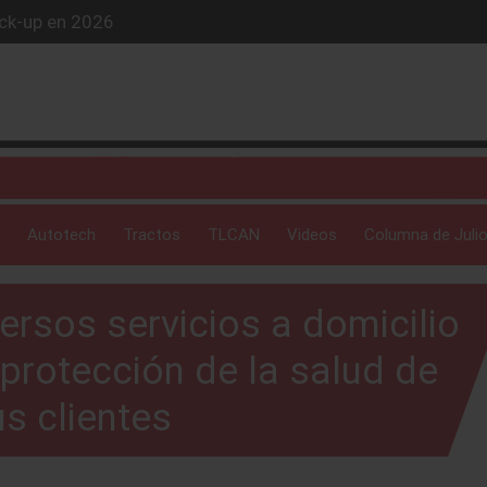
ick-up en 2026
iós exclusivo
ue evoluciona
 profunda: Peñafiel
Autotech
Tractos
TLCAN
Videos
Columna de Julio
ersos servicios a domicilio
a protección de la salud de
s clientes