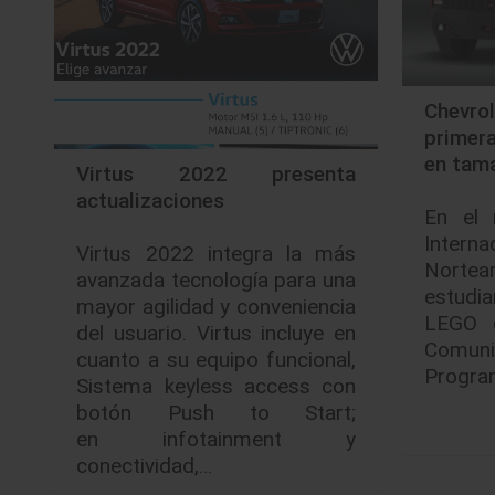
Chevr
primer
en tama
Virtus 2022 presenta
actualizaciones
En el 
Inte
Virtus 2022 integra la más
Norteam
avanzada tecnología para una
estudia
mayor agilidad y conveniencia
LEGO d
del usuario. Virtus incluye en
Comuni
cuanto a su equipo funcional,
Progra
Sistema keyless access con
botón Push to Start;
en infotainment y
conectividad,…