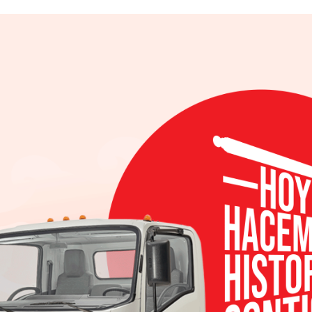
ís, Hyundai ofrece también a sus clientes la posibi
ilio, en donde personal de la marca asistirá a los h
ido el servicio.
mbién a domicilio. Un asesor calificado llevará el 
da para que lo pruebe.
r alguno de los vehículos Hyundai, también se está re
y de sus familias, el personal de la marca sigue una 
reditados
a de los clientes