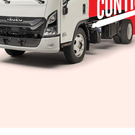
vehículos
idades y el tablero
lanca de velocidades y el asiento del conductor
 línea para que las personas tomen la mejor deci
i Live, una herramienta online de video a través de l
l de Hyundai, mediante un video chat y resolver s
 y puntual.
ispositivo con conexión a internet, en un horario de
oras.
o desea contribuir a las medidas de prevención a
permanezca en sus hogares, conserve su salud, y s