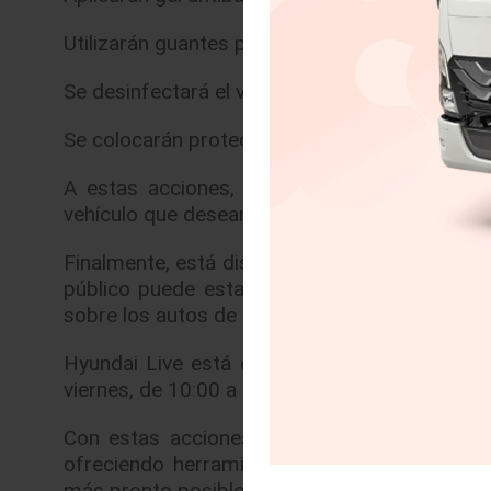
Utilizarán guantes para entregar y recibir los 
Se desinfectará el volante, la palanca de veloc
Se colocarán protecciones en el volante, la pa
A estas acciones, se suma poder cotizar en
vehículo que desean adquirir.
Finalmente, está disponible el programa Hyunda
público puede estar en contacto con persona
sobre los autos de la marca, de manera rápida
Hyundai Live está disponible para cualquier d
viernes, de 10:00 a 13:00 y de 14:00 a 18:00 h
Con estas acciones, Hyundai Motor de Méxic
ofreciendo herramientas para que la gente 
más pronto posible esta contingencia.