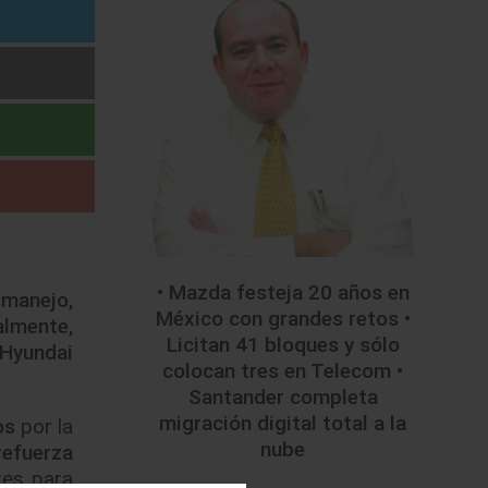
• Mazda festeja 20 años en
 manejo,
México con grandes retos •
almente,
Licitan 41 bloques y sólo
 Hyundai
colocan tres en Telecom •
Santander completa
migración digital total a la
os
por la
nube
refuerza
res para