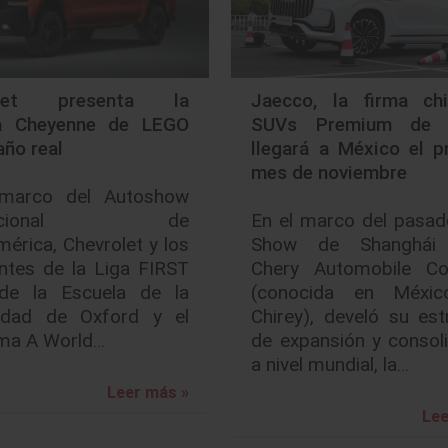
olet presenta la
Jaecco, la firma ch
a Cheyenne de LEGO
SUVs Premium de C
ño real
llegará a México el p
mes de noviembre
marco del Autoshow
rnacional de
En el marco del pasad
érica, Chevrolet y los
Show de Shanghái 
ntes de la Liga FIRST
Chery Automobile Co.
e la Escuela de la
(conocida en Méxi
dad de Oxford y el
Chirey), develó su est
ma A World…
de expansión y consol
a nivel mundial, la…
Leer más »
Lee