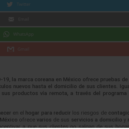
Twitter
Email
WhatsApp
Gmail
ID-19, la marca coreana en México ofrece pruebas de
ulos nuevos hasta el domicilio de sus clientes. Igu
e sus productos vía remota, a través del programa
ecer
en el
hogar
para reducir
los riesgos de
contagi
 México
ofrece
varios
de sus
servicios a domicilio
y
ncentivar a que sus clientes no salgan de sus hoga