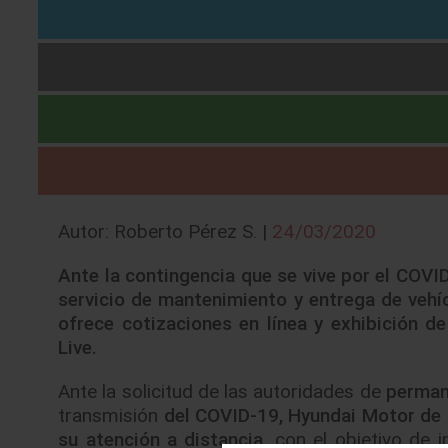
Autor: Roberto Pérez S. |
24/03/2020
Ante la contingencia que se vive por el COV
servicio de mantenimiento y entrega de vehíc
ofrece cotizaciones en línea y exhibición d
Live.
Ante la solicitud de las autoridades de
perman
transmisión
del COVID-19, Hyundai Motor de
su atención a distancia,
con el objetivo de i