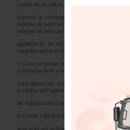
cuidar de su salud.
Durante la contingencia que se vive en el pa
realizar su servicio de mantenimiento a domic
recoger el vehículo y entregarlo una vez conclu
Igualmente, se ofrecen pruebas de manejo ta
Hyundai hasta el hogar de la persona interesa
Y si las personas están interesadas en adquiri
la entrega de la unidad a domicilio.
Para garantizar la seguridad de los clientes 
medidas de higiene y estándares de calidad:
Se trabaja solo con choferes debidamente ac
Portarán cubreboca en todo momento
Aplicarán gel antibacterial en sus manos y en l