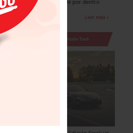
sorprende por dentro
Leer más »
Visión Tech
sión del
a cual el
us dudas
 lunes a
ctuales,
upere lo