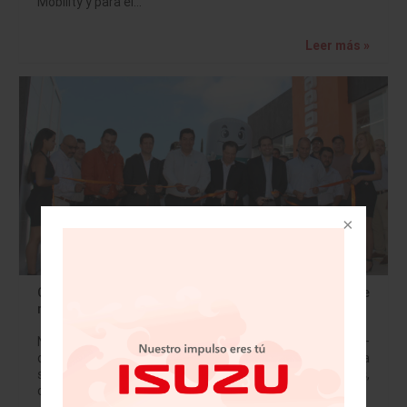
Mobility y para el…
Leer más »
CACESA y Navistar México inauguran sucursal de
refacciones en Aguascalientes
Navistar México informa que en conjunto con CACESA –
distribuidor de International–, inauguran una nueva
sucursal de refacciones en el estado de Aguascalientes,
con el objetivo de mejorar el tiempo de entrega…