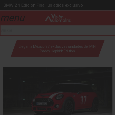
BMW Z4 Edición Final: un adiós exclusivo
Ford Edge Híbrida: la SUV que evoluciona
menu
drop_down
Ventas se estabilizan: INEGI
Será 2026, año de evolución profunda: Peñafiel
Chirey lanzará su primera pick-up en 2026
drop_down
Llegan a México 37 exclusivas unidades del MINI
Paddy Hopkirk Edition
drop_down