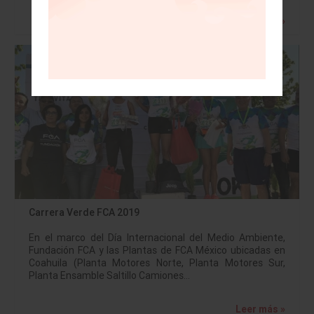
Leer más »
Carrera Verde FCA 2019
En el marco del Día Internacional del Medio Ambiente,
Fundación FCA y las Plantas de FCA México ubicadas en
Coahuila (Planta Motores Norte, Planta Motores Sur,
Planta Ensamble Saltillo Camiones…
Leer más »