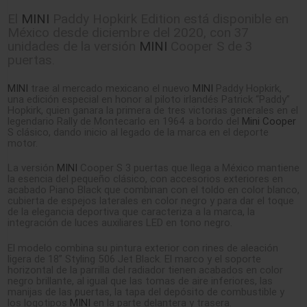
El
MINI
Paddy Hopkirk Edition está disponible en
México desde diciembre del 2020, con 37
unidades de la versión
MINI
Cooper S de 3
puertas.
MINI
trae al mercado mexicano el nuevo
MINI
Paddy Hopkirk,
una edición especial en honor al piloto irlandés Patrick “Paddy”
Hopkirk, quien ganara la primera de tres victorias generales en el
legendario Rally de Montecarlo en 1964 a bordo del
Mini Cooper
S clásico, dando inicio al legado de la marca en el deporte
motor.
La versión
MINI
Cooper S 3 puertas que llega a México mantiene
la esencia del pequeño clásico, con accesorios exteriores en
acabado Piano Black que combinan con el toldo en color blanco,
cubierta de espejos laterales en color negro y para dar el toque
de la elegancia deportiva que caracteriza a la marca, la
integración de luces auxiliares LED en tono negro.
El modelo combina su pintura exterior con rines de aleación
ligera de 18” Styling 506 Jet Black. El marco y el soporte
horizontal de la parrilla del radiador tienen acabados en color
negro brillante, al igual que las tomas de aire inferiores, las
manijas de las puertas, la tapa del depósito de combustible y
los logotipos
MINI
en la parte delantera y trasera.