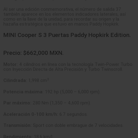
Al ser una edición conmemorativa, el número de salida 37
también aparece en los elementos indicadores laterales, así
como en la llave de la unidad, para recordar su origen y la
hazaña estratégica que estuvo en manos Paddy Hopkirk.
MINI
Cooper S 3 Puertas Paddy Hopkirk Edition.
Precio: $662,000 MXN.
Motor:
4 cilindros en línea con la tecnología Twin-Power Turbo
con Inyección Directa de Alta Precisión y Turbo Twinscroll.
3
Cilindrada:
1,998 cm
Potencia máxima:
192 hp (5,000 – 6,000 rpm).
Par máximo:
280 Nm (1,350 – 4,600 rpm).
Aceleración 0-100 km/h:
6.7 segundos.
Transmisión:
Sport con doble embrague de 7 velocidades.
Rendimiento:
18.6 km/l.