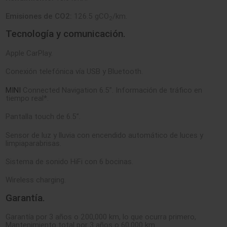
Emisiones de CO2:
126.5 gCO
/km.
2
Tecnología y comunicación.
Apple CarPlay.
Conexión telefónica vía USB y Bluetooth.
MINI
Connected Navigation 6.5”. Información de tráfico en
tiempo real*.
Pantalla touch de 6.5”.
Sensor de luz y lluvia con encendido automático de luces y
limpiaparabrisas.
Sistema de sonido HiFi con 6 bocinas.
Wireless charging.
Garantía.
Garantía por 3 años o 200,000 km, lo que ocurra primero,
Mantenimiento total por 3 años o 60,000 km.