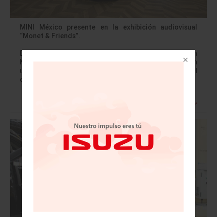
MINI México presente en la exhibición audiovisual
“Monet & Friends”.
Dentro de la exhibición interactiva se puede conocer un
MINI Clubman intervenido que asemeja estar inmerso en
un cuadro impresionista. MINI no solo se ha centrado en el
desarrollo de…
Leer más »