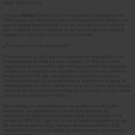
Alan Pazthierry
La nueva
Renault
Duster 2021 es un producto que aunque es
100% nuevo, es fácil confundirlo con la generación anterior, ya
que de verdad parecería que solo es un body kit más robusto
con molduras a los costados, en la fascia y defensa, pero la
realidad es que todas sus piezas son nuevas.
¿Pero qué es lo más destacable?
Primeramente yo diría que la integración de una pantalla con
compatibilidad de Android Auto y Apple Car Play es lo más
importante a nivel confort, sin embargo también hay valiosos
cambios en el apartado de seguridad, como son las calaveras
en iluminación LED que cambian por completo su aspecto
trasero con respecto a su antecesora, además de mejorar la
visibilidad para los otros conductores y unos faros, que aunque
siguen teniendo iluminación halógena, ya cuentan con luz diurna
para que se distinga en el tráfico.
Sin embargo las actualizaciones no quedan solo ahí, cabe
mencionar que dependiendo a la versión adquirida, el
equipamiento (lógicamente) puede variar, sin embargo en la
versión ICONIC CVT que fue la que probamos, pudimos gozar
de sensor de punto ciego, cámara de visión periférica 360,
tapicería en un bonito acabado en piel, sensores de reversa y
llave presencial.