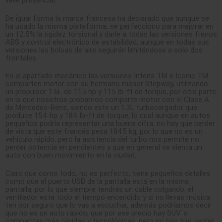
De igual forma la marca francesa ha declarado que aunque se
ha usado la misma plataforma, se perfecciono para mejorar en
un 12.5% la rigidez torsional y darle a todas las versiones frenos
ABS y control electrónico de estabilidad, aunque en todas sus
versiones las bolsas de aire seguirán limitándose a solo dos
frontales.
En el apartado mecánico las versiones Intens TM e Iconic TM
comparten motor con su hermano menor Stepway, utilizando
un propulsor 1.6L de 115 hp y 115 lb-ft de torque, por otra parte
en la que nosotros probamos comparte motor con el Clase A
de Mercedes-Benz, siendo este un 1.3L turbocargador que
produce 154 hp y 184 lb-ft de torque, lo cual aunque en autos
pequeños podría representar una buena cifra, no hay que perder
de vista que este francés pesa 1845 kg, por lo que no es un
vehículo rápido, pero la asistencia del turbo nos permite no
perder potencia en pendientes y que en general se sienta un
auto con buen movimiento en la ciudad.
Claro que como todo, no es perfecto, tiene pequeños detalles
como que el puerto USB de la pantalla está en la misma
pantalla, por lo que siempre tendrás un cable colgando, el
ventilador esta todo el tiempo encendido y si no llevas música
ten por seguro que lo vas a escuchar, además podríamos decir
que no es un auto rápido, que por ese precio hay SUV´s
compactas más rápidas y tecnológicas, pero no hay que perder