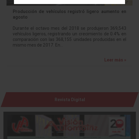
Producción de vehículos registró ligero aumento en
agosto
Durante el octavo mes del 2018 se produjeron 369,543
vehículos ligeros, registrando un crecimiento de 0.4% en
comparación con las 368,155 unidades producidas en el
mismo mes de 2017. En…
Leer más »
Revista Digital