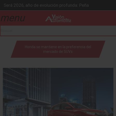
Será 2026, año de evolución profunda: Peñafiel
Chirey lanzará su primera pick-up en 2026
menu
drop_down
BMW Z4 Edición Final: un adiós exclusivo
Ford Edge Híbrida: la SUV que evoluciona
Ventas se estabilizan: INEGI
drop_down
Honda se mantiene en la preferencia del
mercado de SUVs
drop_down