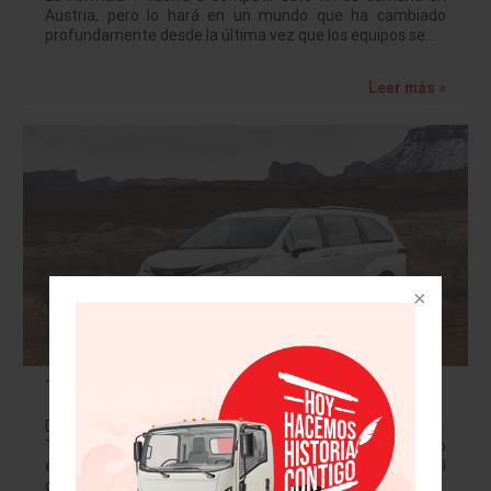
Austria, pero lo hará en un mundo que ha cambiado
profundamente desde la última vez que los equipos se…
Leer más »
Toyota presenta la totalmente nueva Sienna 2021
Diseñada, fabricada y ensamblada en los Estados Unidos.
Tren motriz híbrido líder en su clase, con un consumo
estimado de 33 MPG (14 km/lt) combinados. Con el
objetivo de redefinir…