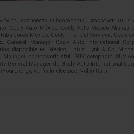
 México
,
camioneta subcompacta
,
Crossover 100% e
uto
,
Geely Auto México
,
Geely Auto México Alianza
stribuidores México
,
Geely Financial Services
,
Geely G
o
,
General Manager Geely Auto International Corp
dos disponible en México
,
Lotus
,
Lynk & Co
,
Micha
al Manager
,
seetheworldinfull
,
SUV compacto
,
SUV c
ty General Manager de Geely Auto International Cor
hYourEnergy
,
vehículo eléctrico
,
Volvo Cars