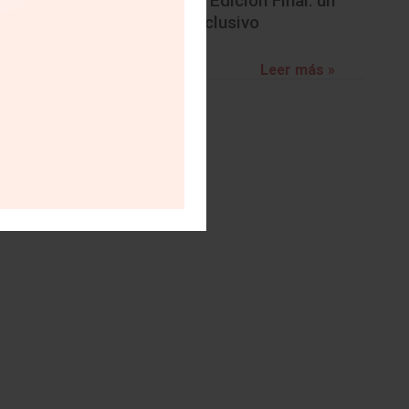
BMW Z4 Edición Final: un
adiós exclusivo
Leer más »