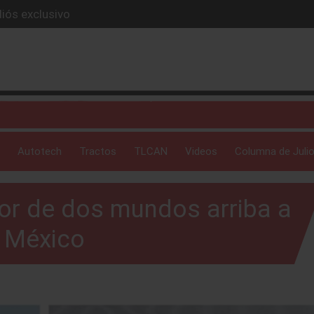
iós exclusivo
ue evoluciona
I
 profunda: Peñafiel
ick-up en 2026
Autotech
Tractos
TLCAN
Videos
Columna de Julio
jor de dos mundos arriba a
México