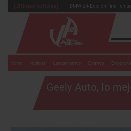
BMW Z4 Edición Final: un ad
[Últimas noticias]
Ford Edge Híbrida: la SUV q
_drop_down
Ventas se estabilizan: INEG
Será 2026, año de evolución
Chirey lanzará su primera p
_drop_down
Home
Noticias
Lanzamientos
Eventos
Entrevista
Geely Auto, lo me
_drop_down