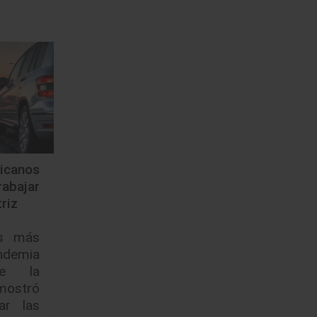
icanos
abajar
riz
as más
ndemia
ue la
mostró
ar las