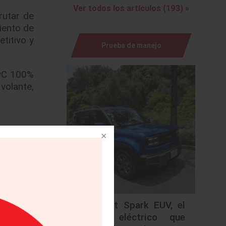
Ver todos los artículos (193) »
rutar de
iento de
titivo y
Prueba de manejo
ryC 100%
volante,
Chevrolet Spark EUV, el
urbano eléctrico que