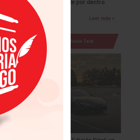
sorprende por dentro
Leer más »
Visión Tech