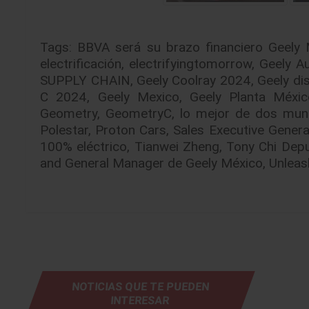
Tags:
BBVA será su brazo financiero Geely
electrificación
,
electrifyingtomorrow
,
Geely A
SUPPLY CHAIN
,
Geely Coolray 2024
,
Geely di
C 2024
,
Geely Mexico
,
Geely Planta Méxic
Geometry
,
GeometryC
,
lo mejor de dos mun
Polestar
,
Proton Cars
,
Sales Executive Gener
100% eléctrico
,
Tianwei Zheng
,
Tony Chi Depu
and General Manager de Geely México
,
Unleas
NOTICIAS QUE TE PUEDEN
INTERESAR