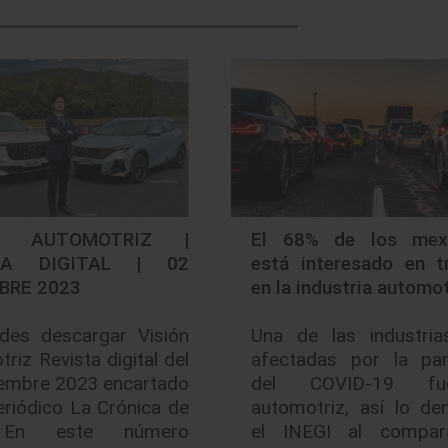
ÓN AUTOMOTRIZ |
El 68% de los mex
TA DIGITAL | 02
está interesado en tr
BRE 2023
en la industria automot
des descargar Visión
Una de las industri
riz Revista digital del
afectadas por la pa
iembre 2023 encartado
del COVID-19 f
eriódico La Crónica de
automotriz, así lo de
 En este número
el INEGI al compar