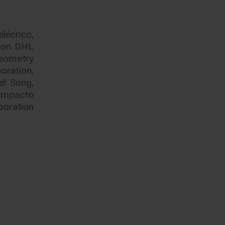
lécrico
,
 con DHL
eometry
oration
,
el Song
,
ompacto
poration