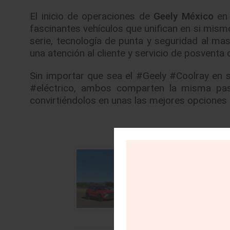
El inicio de operaciones de
Geely México
en 
fascinantes vehículos que unifican en si mism
serie, tecnología de punta y seguridad al ma
una atención al cliente y servicio de posventa 
Sin importar que sea el #Geely #Coolray en 
#eléctrico, ambos comparten la misma pasió
convirtiéndolos en unas las mejores opcione