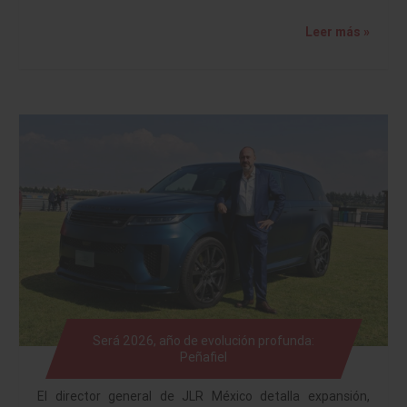
Leer más »
Será 2026, año de evolución profunda:
Peñafiel
El director general de JLR México detalla expansión,