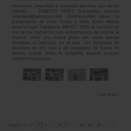
Innovación, seguridad y movilidad eléctrica, sus cartas
fuertes ROBERTO PEREZ S.,enviados especial
robertpez@yahoo.com.mx GUADALAJARA, Jalisco.- La
presentación de Volvo Trucks y Volvo Buses México
durante Expo Transporte ANPACT 2025 se convirtió en
uno de los momentos más emblemáticos del evento, al
mostrar cómo una marca global con raíces suecas
consolida su liderazgo en el país. Con presencia de
directivos de alto nivel y del embajador de Suecia en
México, Gunnar Aldén, la compañía anunció avances
concretos hacia una…
Leer más »
Página 1 de 717
1
2
3
4
5
...
10
20
30
...
»