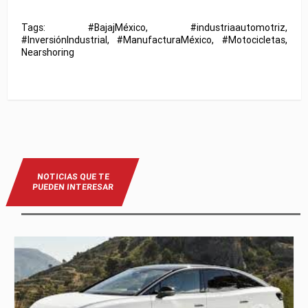
Tags:
#BajajMéxico
,
#industriaautomotriz
,
#InversiónIndustrial
,
#ManufacturaMéxico
,
#Motocicletas
,
Nearshoring
NOTICIAS QUE TE
PUEDEN INTERESAR