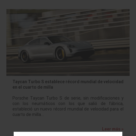
Taycan Turbo S establece récord mundial de velocidad
en el cuarto de milla
Porsche Taycan Turbo S de serie, sin modificaciones y
con los neumáticos con los que salió de fábrica,
estableció un nuevo récord mundial de velocidad para el
cuarto de milla…
Leer más »