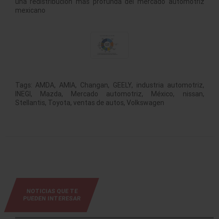
una redistribución más profunda del mercado automotriz
mexicano
Tags:
AMDA
,
AMIA
,
Changan
,
GEELY
,
industria automotriz
,
INEGI
,
Mazda
,
Mercado automotriz
,
México
,
nissan
,
Stellantis
,
Toyota
,
ventas de autos
,
Volkswagen
NOTICIAS QUE TE
PUEDEN INTERESAR