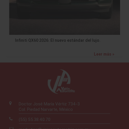
Infiniti QX60 2026: El nuevo estándar del lujo.
Leer más »
Doctor José María Vértiz 734-3
Col. Piedad Narvarte, México
(55) 55.38.40.70