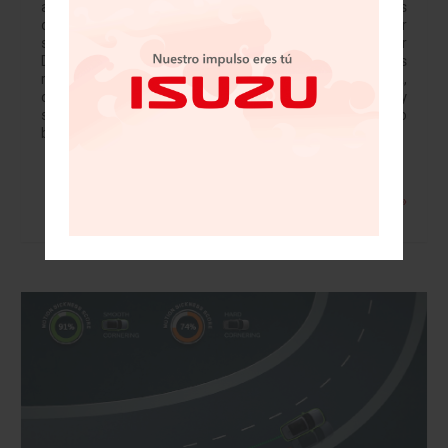
altamente reconocida, su esencia transmite necesidades
de la aventura moderna respetando su pasado sin perder
su visión a futuro. El diseño de la nueva Land Rover
Defender muestra su interpretación moderna en líneas
rectas en toda la carrocería y su verticalidad trasera,
contraste en su parrilla que transmite fuerza, confianza y
sus simples geométricas de faros hacen ver un diseño
bastante limpio y minimalista.…
Leer más »