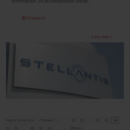
información. En un comunicado oficial,…
Compartir
Leer más »
Página 34 de 694
« Primero
«
...
10
20
...
32
33
34
35
36
...
40
50
60
...
»
Último »