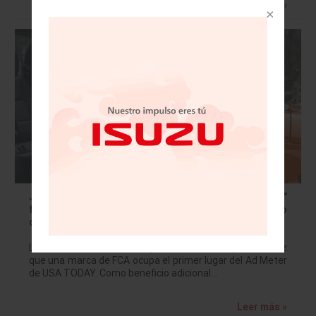
Leer más »
Jeep Gladiator y Bill Murray en "Groundhog Day"
fueron el comercial favorito de la audiencia el pasado
domingo según USA Today
La victoria de la marca Jeep se traduce en la primera vez
que una marca de FCA ocupa el primer lugar del Ad Meter
de USA TODAY. Como beneficio adicional…
Leer más »